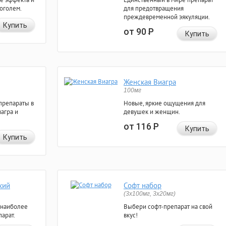
коголем.
для предотвращения
преждевременной эякуляции.
Купить
от 90
Р
Купить
Женская Виагра
100мг
препараты в
Новые, яркие ощущения для
агра и
девушек и женщин.
от 116
Р
Купить
Купить
кий
Софт набор
(3x100мг, 3x20мг)
 наиболее
Выбери софт-препарат на свой
арат.
вкус!