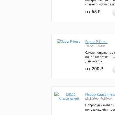
совместимость с ал
от 65
Р
Super P-force
100мг + 60мг
Самые популярные 
одной таблетке — Ви
Дапоксетин.
от 200
Р
Набор Классичес
(2x100мг, 4x20мг)
Попробуй и выбери
понравившийся преп