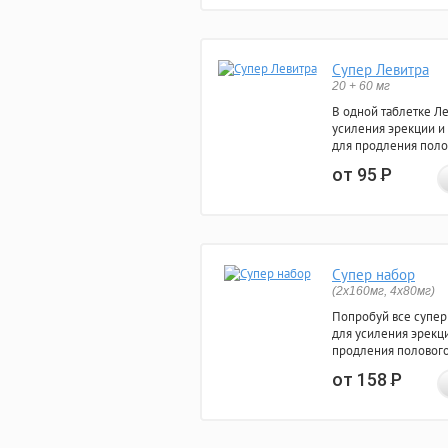
Супер Левитра
20 + 60 мг
В одной таблетке Л
усиления эрекции и
для продления поло
от 95
Р
Супер набор
(2х160мг, 4х80мг)
Попробуй все супер
для усиления эрекц
продления полового
от 158
Р