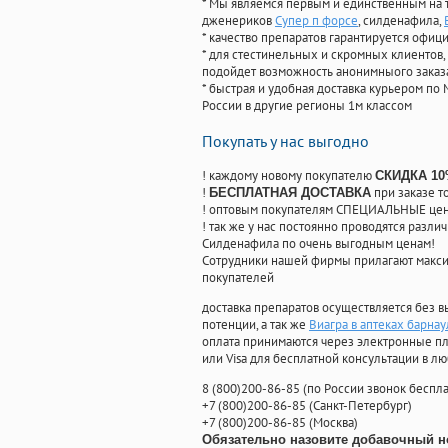
* Мы являемся первым и единственным на 
дженериков
Супер п форсе
, силденафила
,
* качество препаратов гарантируется офи
* для стестинельных и скромных клиентов,
подойдет возможность анонимныого заказа
* быстрая и удобная доставка курьером по 
России в другие регионы 1м классом
Покупать у нас выгодно
! каждому новому покупателю
СКИДКА 1
!
при заказе т
БЕСПЛАТНАЯ ДОСТАВКА
! оптовым покупателям СПЕЦИАЛЬНЫЕ цены
! так же у нас постоянно проводятся раз
Силденафила по очень выгодным ценам!
Cотрудники нашей фирмы прилагают макси
покупателей
доставка препаратов осуществляется без в
потенции, а так же
Виагра в аптеках барнау
оплата принимаются через электронные пл
или Visa для бесплатной консультации в л
8
(800
)200-86-85
(
по России звонок беспла
+7
(800
)200-86-85
(
Санкт-Петербург)
+7
(800
)200-86-85
(
Москва)
Обязательно назовите добавочный н