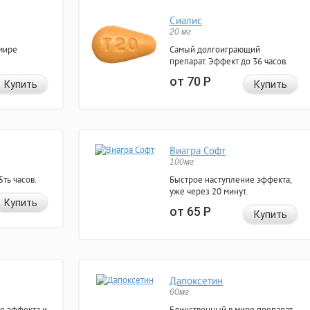
Сиалис
20 мг
мире
Самый долгоиграющий
препарат. Эффект до 36 часов.
от 70
Р
Купить
Купить
Виагра Софт
100мг
ть часов.
Быстрое наступление эффекта,
уже через 20 минут.
Купить
от 65
Р
Купить
Дапоксетин
60мг
е эффекта и
Единственный в мире препарат