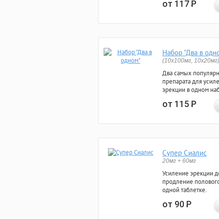
от 117
Р
Набор "Два в одн
(10x100мг, 10x20мг
Два самых популяр
препарата для усил
эрекции в одном на
от 115
Р
Супер Сиалис
20мг + 60мг
Усиление эрекции до
продление полового
одной таблетке.
от 90
Р