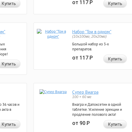
от 117
Р
Купить
Купить
ом"
Набор "Три в одном"
)
(10x100мг, 20x20мг)
ных
Большой набор из 3-х
ения
препаратов.
боре!
от 117
Р
Купить
Купить
Супер Виагра
100 + 60 мг
 36 часов и
Виагра и Дапоксетин в одной
 акта в
таблетке. Усиление эрекции и
продление полового акта!
от 90
Р
Купить
Купить