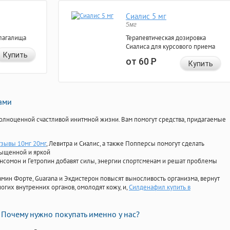
Сиалис 5 мг
5мг
лагалища
Терапевтическая дозировка
Сиалиса для курсового приема
Купить
от 60
Р
Купить
нами
олноценной счастливой инитмной жизни. Вам помогут средства, придагаемые
тзывы 10мг 20мг
, Левитра и Сиалис, а также Попперсы помогут сделать
сыщенной и яркой
Ансомон и Гетропин добавят силы, энергии спортсменам и решат проблемы
ориамин Форте, Guarana и Экдистерон повысят выносливость организма, вернут
огих внутренних органов, омолодят кожу, и,
Силденафил купить в
Почему нужно покупать именно у нас?