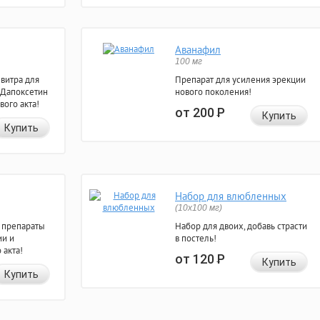
Аванафил
100 мг
евитра для
Препарат для усиления эрекции
 Дапоксетин
нового поколения!
вого акта!
от 200
Р
Купить
Купить
Набор для влюбленных
(10х100 мг)
 препараты
Набор для двоих, добавь страсти
ии и
в постель!
 акта!
от 120
Р
Купить
Купить