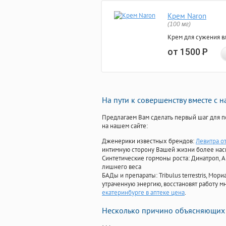
Крем Naron
(100 мг)
Крем для сужения в
от 1500
Р
На пути к совершенству вместе с 
Предлагаем Вам сделать первый шаг для п
на нашем сайте:
Дженерики известных брендов:
Левитра о
интимную сторону Вашей жизни более на
Синтетические гормоны роста
: Динатроп, 
лишнего веса
БАДы и препараты:
Tribulus terrestris, М
утраченную энергию, восстановят работу мн
екатеринбурге в аптеке цена
.
Несколько причино объясняющих 