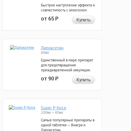
Быстрое наступление эффекта и
совместимость с алкоголем.
от 65
Р
Купить
Дапоксетин
60мг
Единственный в мире препарат
для предотвращения
преждевременной эякуляции.
от 90
Р
Купить
Super P-force
100мг + 60мг
Самые популярные препараты в
одной таблетке — Виагра и
Дапоксетин.