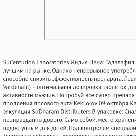
SuCenturion Laboratories Индия Цена: Тадалафил 
лучшим на рынке. Однако непрерывное употребл
способно снизить эффективность препарата. Леви
Vardenafil) – оптимальная дозировка таблеток д
активности мужчин. Попробуй все супер препара
продления полового акта!KekLolov 09 октября 
эякуляция SuDharam Distributers В упаковке: Сиал
неоправданно дорого. Само собой, место хранен
недоступным для детей. Под контролем специал
Тщательно соблюдать дозировку также стоит мужч