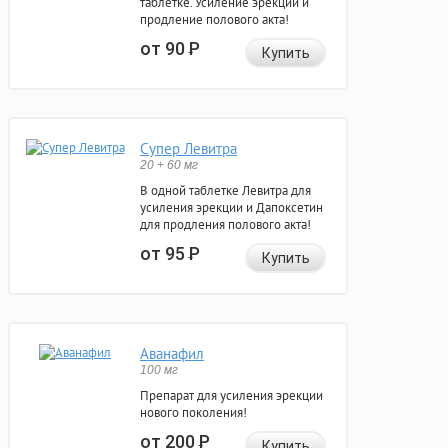
таблетке. Усиление эрекции и
продление полового акта!
от 90
Р
Купить
Супер Левитра
20 + 60 мг
В одной таблетке Левитра для
усиления эрекции и Дапоксетин
для продления полового акта!
от 95
Р
Купить
Аванафил
100 мг
Препарат для усиления эрекции
нового поколения!
от 200
Р
Купить