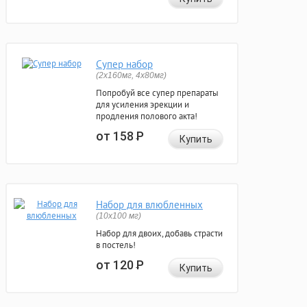
Супер набор
(2х160мг, 4х80мг)
Попробуй все супер препараты
для усиления эрекции и
продления полового акта!
от 158
Р
Купить
Набор для влюбленных
(10х100 мг)
Набор для двоих, добавь страсти
в постель!
от 120
Р
Купить