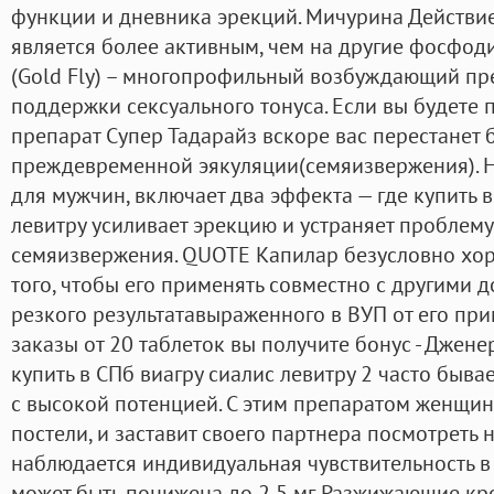
функции и дневника эрекций. Мичурина Действи
является более активным, чем на другие фосфо
(Gold Fly) – многопрофильный возбуждающий пр
поддержки сексуального тонуса. Если вы будете
препарат Супер Тадарайз вскоре вас перестанет
преждевременной эякуляции(семяизвержения). Н
для мужчин, включает два эффекта — где купить в
левитру усиливает эрекцию и устраняет проблем
семяизвержения. QUOTE Капилар безусловно хор
того, чтобы его применять совместно с другими
резкого результатавыраженного в ВУП от его при
заказы от 20 таблеток вы получите бонус - Джене
купить в СПб виагру сиалис левитру 2 часто быв
с высокой потенцией. С этим препаратом женщин
постели, и заставит своего партнера посмотреть 
наблюдается индивидуальная чувствительность в
может быть понижена до 2,5 мг. Разжижающие кр