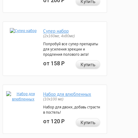
от 200
Р
Купить
Супер набор
(2х160мг, 4х80мг)
Попробуй все супер препараты
для усиления эрекции и
продления полового акта!
от 158
Р
Купить
Набор для влюбленных
(10х100 мг)
Набор для двоих, добавь страсти
в постель!
от 120
Р
Купить