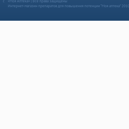
«Моя Аптека» | Все права защищены
Интернет-магазин препаратов для повышения потенции “Моя аптека” 201