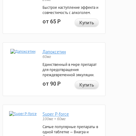
Быстрое наступление эффекта и
совместимость с алкоголем.
от 65
Р
Купить
Дапоксетин
60мг
Единственный в мире препарат
для предотвращения
преждевременной эякуляции.
от 90
Р
Купить
Super P-force
100мг + 60мг
Самые популярные препараты в
одной таблетке — Виагра и