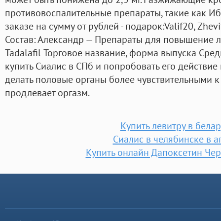
противовоспалительные препараты, такие как И
заказе на сумму от рублей - подарок:Valif20, Zhevitr
Состав: Александр — Препараты для повышение 
Tadalafil Торговое название, форма выпуска Сре
купить Сиалис в СПб и попробовать его действие
делать половые органы более чувствительными к
продлевает оргазм.
Купить левитру в бела
Сиалис в челябинске в а
Купить онлайн Дапоксетин Че