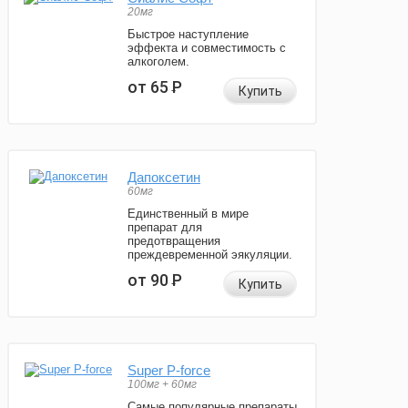
20мг
Быстрое наступление
эффекта и совместимость с
алкоголем.
от 65
Р
Купить
Дапоксетин
60мг
Единственный в мире
препарат для
предотвращения
преждевременной эякуляции.
от 90
Р
Купить
Super P-force
100мг + 60мг
Самые популярные препараты