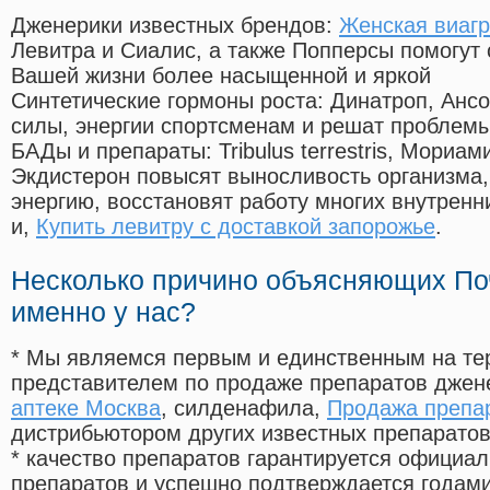
Дженерики известных брендов:
Женская виагр
Левитра и Сиалис, а также Попперсы помогут
Вашей жизни более насыщенной и яркой
Синтетические гормоны роста
: Динатроп, Анс
силы, энергии спортсменам и решат проблем
БАДы и препараты:
Tribulus terrestris, Мориа
Экдистерон повысят выносливость организма,
энергию, восстановят работу многих внутренн
и,
Купить левитру с доставкой запорожье
.
Несколько причино объясняющих По
именно у нас?
* Мы являемся первым и единственным на те
представителем по продаже препаратов дже
аптеке Москва
, силденафила
,
Продажа препа
дистрибьютором других известных препарато
* качество препаратов гарантируется офици
препаратов и успешно подтверждается годам