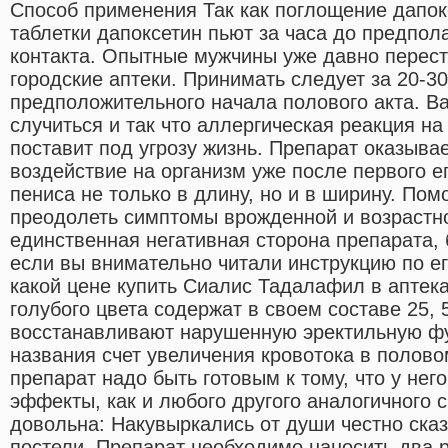
Способ применения Так как поглощение дапок
таблетки дапоксетин пьют за часа до предпол
контакта. Опытные мужчины уже давно перест
городские аптеки. Принимать следует за 20-3
предположительного начала полового акта. В
случиться и так что аллергическая реакция на
поставит под угрозу жизнь. Препарат оказыва
воздействие на организм уже после первого е
пениса не только в длину, но и в ширину. Пом
преодолеть симптомы врожденной и возрастн
единственная негативная сторона препарата, 
если вы внимательно читали инструкцию по ег
какой цене купить Сиалис Тадалафил в аптека
голубого цвета содержат в своем составе 25,
восстанавливают нарушенную эректильную фу
названия счет увеличения кровотока в полов
препарат надо быть готовым к тому, что у нег
эффекты, как и любого другого аналогичного 
довольна: Накувыркались от души честно сказ
постели. Препарат необходимо наносить два р