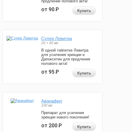
продление полового акта!
от 90
Р
Купить
Супер Левитра
20 + 60 мг
В одной таблетке Левитра
для усиления эрекции и
Дапоксетин для продления
полового акта!
от 95
Р
Купить
Аванафил
100 мг
Препарат для усиления
эрекции нового поколения!
от 200
Р
Купить