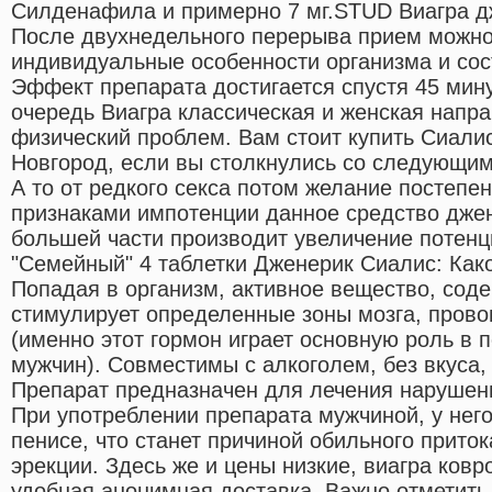
Силденафила и примерно 7 мг.STUD Виагра д
После двухнедельного перерыва прием можно 
индивидуальные особенности организма и сос
Эффект препарата достигается спустя 45 мин
очередь Виагра классическая и женская напр
физический проблем. Вам стоит купить Сиали
Новгород, если вы столкнулись со следующим
А то от редкого секса потом желание постепен
признаками импотенции данное средство дже
большей части производит увеличение потенц
"Семейный" 4 таблетки Дженерик Сиалис: Како
Попадая в организм, активное вещество, сод
стимулирует определенные зоны мозга, прово
(именно этот гормон играет основную роль в 
мужчин). Совместимы с алкоголем, без вкуса, 
Препарат предназначен для лечения нарушен
При употреблении препарата мужчиной, у нег
пенисе, что станет причиной обильного прито
эрекции. Здесь же и цены низкие, виагра ковр
удобная анонимная доставка. Важно отметить