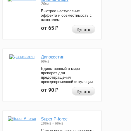
20мг
Быстрое наступление
эффекта и совместимость с
алкоголем.
от 65
Р
Купить
Дапоксетин
60мг
Единственный в мире
препарат для
предотвращения
преждевременной эякуляции.
от 90
Р
Купить
Super P-force
100мг + 60мг
Самые популярные препараты