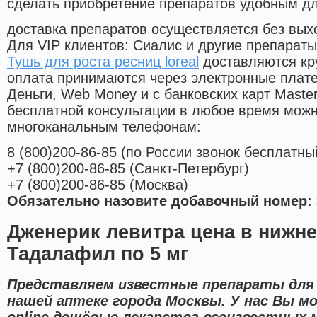
сделать приобретение препаратов удобным д
доставка препаратов осуществляется без вых
Для VIP клиентов: Сиалис и другие препараты
Тушь для роста ресниц loreal
доставляются кр
оплата принимаются через электронные плат
Деньги, Web Money и с банковских карт Master
бесплатной консультации в любое время мож
многоканальным телефонам:
8
(800
)200-86-85
(
по России звонок бесплатны
+7
(800
)200-86-85
(
Санкт-Петербург)
+7
(800
)200-86-85
(
Москва)
Обязательно назовите добавочный номер: 
Дженерик левитра цена в нижн
Тадалафил по 5 мг
Представляем известные препараты для я
нашей аптеке города Москвы. У нас Вы м
online дешёвые лекарства всеизвестных 