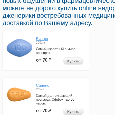
новых ощущений в фармацевтической
можете не дорого купить online нед
дженерики востребованных медицинс
доставкой по Вашему адресу.
Виагра
100мг
Самый известный в мире
препарат
от 70
Р
Купить
Сиалис
20 мг
Самый долгоиграющий
препарат. Эффект до 36
часов.
от 70
Р
Купить