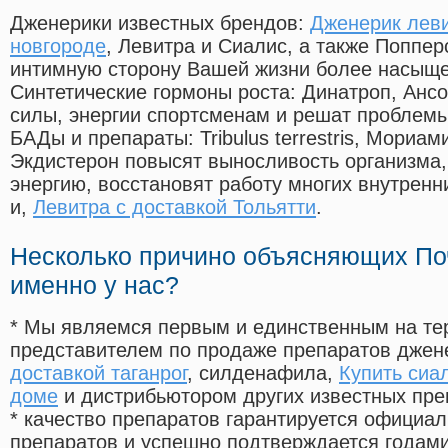
Дженерики известных брендов:
Дженерик леви
новгороде
, Левитра и Сиалис, а также Поппер
интимную сторону Вашей жизни более насыще
Синтетические гормоны роста
: Динатроп, Анс
силы, энергии спортсменам и решат проблем
БАДы и препараты:
Tribulus terrestris, Мориа
Экдистерон повысят выносливость организма,
энергию, восстановят работу многих внутренн
и,
Левитра с доставкой Тольятти
.
Несколько причино объясняющих По
именно у нас?
* Мы являемся первым и единственным на те
представителем по продаже препаратов дже
доставкой таганрог
, силденафила
,
Купить сиа
доме
и дистрибьютором других известных пре
* качество препаратов гарантируется офици
препаратов и успешно подтверждается годам