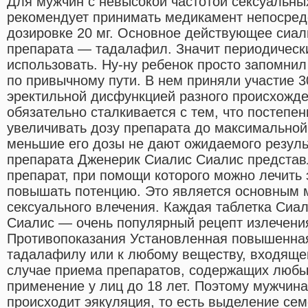
Для мужчин с невысокой частотой сексуальны
рекомендует принимать медикамент непосред
дозировке 20 мг. Основное действующее сиал
препарата — тадалафил. Значит периодическ
использовать. Ну-ну ребенок просто запомнил
по привычному пути. В нем приняли участие 3
эректильной дисфункцией разного происхожд
обязательно сталкивается с тем, что постепе
увеличивать дозу препарата до максимальной 
меньшие его дозы не дают ожидаемого резул
препарата Дженерик Сиалис Сиалис представ
препарат, при помощи которого можно лечить
повышать потенцию. Это является основным
сексуального влечения. Каждая таблетка Сиа
Сиалис — очень популярный рецепт излечен
Противопоказания Установленная повышенная
тадалафилу или к любому веществу, входящем
случае приема препаратов, содержащих любы
применение у лиц до 18 лет. Поэтому мужчина
происходит эякуляция, то есть выделение се