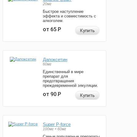
20мг
Быстрое наступление
эффекта и совместимость с
алкоголем.
от 65
Р
Купить
Дапоксетин
60мг
Единственный в мире
препарат для
предотвращения
преждевременной эякуляции.
от 90
Р
Купить
Super P-force
100мг + 60мг
Самые популярные препараты