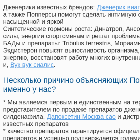
Дженерики известных брендов:
Дженерик виаг
а также Попперсы помогут сделать интимную 
насыщенной и яркой
Синтетические гормоны роста
: Динатроп, Анс
силы, энергии спортсменам и решат проблем
БАДы и препараты:
Tribulus terrestris, Мориа
Экдистерон повысят выносливость организма,
энергию, восстановят работу многих внутренн
и,
Вук вук сиалис
.
Несколько причино объясняющих По
именно у нас?
* Мы являемся первым и единственным на те
представителем по продаже препаратов дже
силденафила
,
Дапоксетин Москва сао
и дистр
известных препаратов
* качество препаратов гарантируется офици
препаратов и успешно подтверждается годам