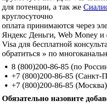
для потенции, а так же
Сиалис
круглосуточно
оплата принимаются через э
Яндекс Деньги, Web Money и с
Visa для бесплатной консуль
обратиться
»
по многоканаль
8
(800
)200-86-85
(
по Росси
+7
(800
)200-86-85
(
Санкт-П
+7
(800
)200-86-85
(
Москва)
Обязательно назовите доба