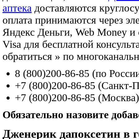
аптека
доставляются круглос
оплата принимаются через э
Яндекс Деньги, Web Money и с
Visa для бесплатной консуль
обратиться
»
по многоканаль
8
(800
)200-86-85
(
по Росси
+7
(800
)200-86-85
(
Санкт-П
+7
(800
)200-86-85
(
Москва)
Обязательно назовите доба
Дженерик дапоксетин в г