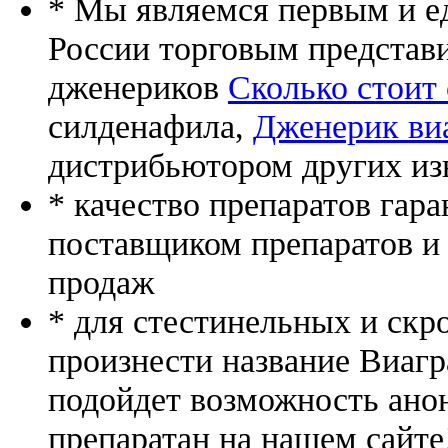
* Мы являемся первым и е
России торговым представ
дженериков
Сколько стоит 
силденафила
,
Дженерик виа
дистрибьютором других из
* качество препаратов гар
поставщиком препаратов и
продаж
* для стестинельных и скр
произнести название Виагр
подойдет возможность ано
препаратан на нашем сайте