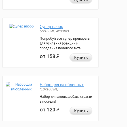
Супер набор
(2х160мг, 4х80мг)
Попробуй все супер препараты
для усиления эрекции и
продления полового акта!
от 158
Р
Купить
Набор для влюбленных
(10х100 мг)
Набор для двоих, добавь страсти
в постель!
от 120
Р
Купить