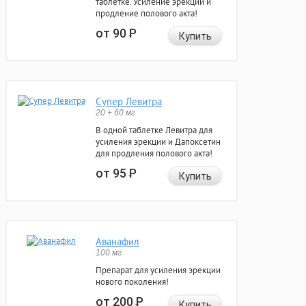
таблетке. Усиление эрекции и
продление полового акта!
от 90
Р
Купить
Супер Левитра
20 + 60 мг
В одной таблетке Левитра для
усиления эрекции и Дапоксетин
для продления полового акта!
от 95
Р
Купить
Аванафил
100 мг
Препарат для усиления эрекции
нового поколения!
от 200
Р
Купить