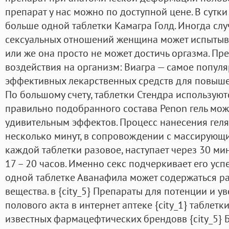
препарат у нас можно по доступной цене. В сутк
больше одной таблетки Камагра Голд. Иногда случ
сексуальных отношений женщина может испытыва
или же она просто не может достичь оргазма. Пр
воздействия на организм: Виагра — самое популя
эффективных лекарственных средств для повыше
По большому счету, таблетки Стендра используют
правильно подобранного состава Penon гель мож
удивительным эффектов. Процесс нанесения гел
несколько минут, в сопровождении с массирующ
каждой таблетки разовое, наступает через 30 ми
17 – 20 часов. Именно секс подчеркивает его усп
одной таблетке Аванафила может содержаться ра
вещества. в {city_5} Препараты для потенции и 
полового акта в интернет аптеке {city_1} таблетк
известных фармацефтических брендовв {city_5}