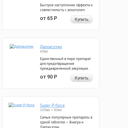
Быстрое наступление эффекта и
совместимость с алкоголем.
от 65
Р
Купить
Дапоксетин
60мг
Единственный в мире препарат
для предотвращения
преждевременной эякуляции.
от 90
Р
Купить
Super P-force
100мг + 60мг
Самые популярные препараты в
одной таблетке — Виагра и
Дапоксетин.