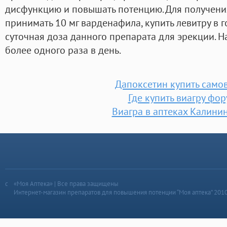
дисфункцию и повышать потенцию. Для получени
принимать 10 мг варденафила, купить левитру в 
суточная доза данного препарата для эрекции. Н
более одного раза в день.
Дапоксетин купить само
Где купить виагру фо
Виагра в аптеках Калини
«Моя Аптека» | Все права защищены
Интернет-магазин препаратов для повышения потенции “Моя аптека” 201