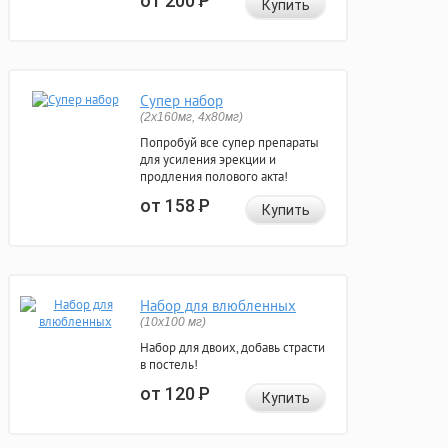
от 200
Р
Купить
Супер набор
(2х160мг, 4х80мг)
Попробуй все супер препараты
для усиления эрекции и
продления полового акта!
от 158
Р
Купить
Набор для влюбленных
(10х100 мг)
Набор для двоих, добавь страсти
в постель!
от 120
Р
Купить