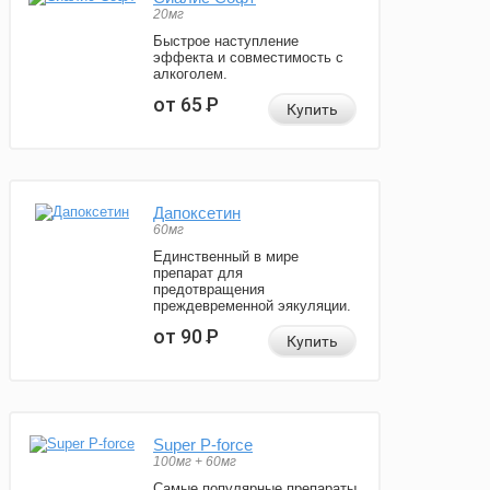
20мг
Быстрое наступление
эффекта и совместимость с
алкоголем.
от 65
Р
Купить
Дапоксетин
60мг
Единственный в мире
препарат для
предотвращения
преждевременной эякуляции.
от 90
Р
Купить
Super P-force
100мг + 60мг
Самые популярные препараты