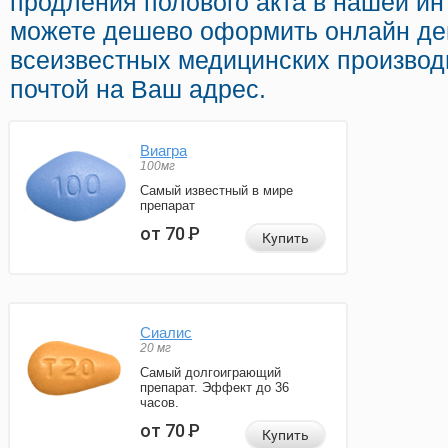
продления полового акта в нашей инт
можете дешево оформить онлайн д
всеизвестных медицинских производ
почтой на Ваш адрес.
Виагра
100мг
Самый известный в мире
препарат
от 70
Р
Купить
Сиалис
20 мг
Самый долгоиграющий
препарат. Эффект до 36
часов.
от 70
Р
Купить