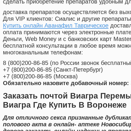
сделать приобретение препаратов удобным д
доставка препаратов осуществляется без вых
Для VIP клиентов: Сиалис и другие препараты
Купить онлайн Аванафил Таврическое
доставл
оплата принимаются через электронные плат
Деньги, Web Money и с банковских карт Master
бесплатной консультации в любое время мож
многоканальным телефонам:
8
(800
)200-86-85
(
по России звонок бесплатны
+7
(800
)200-86-85
(
Санкт-Петербург)
+7
(800
)200-86-85
(
Москва)
Обязательно назовите добавочный номер: 
Заказать почтой Виагра Перем
Виагра Где Купить В Воронеже
Для отличного секса признанные дублика
полового акта в онлайн- аптеке Новосиби
дорого заказать онлайн надежные препа