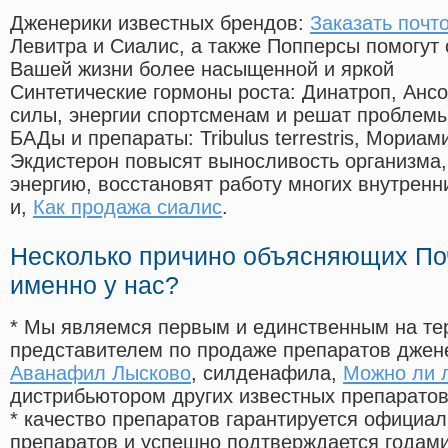
Дженерики известных брендов:
Заказать поч
Левитра и Сиалис, а также Попперсы помогут
Вашей жизни более насыщенной и яркой
Синтетические гормоны роста
: Динатроп, Анс
силы, энергии спортсменам и решат проблем
БАДы и препараты:
Tribulus terrestris, Мориа
Экдистерон повысят выносливость организма,
энергию, восстановят работу многих внутренн
и,
Как продажа сиалис
.
Несколько причино объясняющих По
именно у нас?
* Мы являемся первым и единственным на те
представителем по продаже препаратов дже
Аванафил Лысково
, силденафила
,
Можно ли л
дистрибьютором других известных препарато
* качество препаратов гарантируется офици
препаратов и успешно подтверждается годам