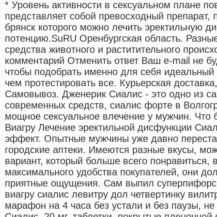
* Уровень активности в сексуальном плане п
представляет собой превосходный препарат, п
брянск которого можно лечить эректильную д
потенцию.SuRU Оренбургская область. Разны
средства животного и раститительного проис
комментарий Отменить ответ Ваш e-mail не бу
чтобы подобрать именно для себя идеальный 
чем протестировать все. Курьерская доставка
Самовывоз. Дженерик Сиалис - это одно из 
современных средств, сиалис форте в Волгог
мощное сексуальное влечение у мужчин. Что 
Виагру Лечение эректильной дисфункции Сиа
эффект. Опытные мужчины уже давно перестал
городские аптеки. Имеются разные вкусы, мо
вариант, который больше всего понравиться, 
максимального удобства покупателей, они до
приятные ощущения. Сам выпил суперпифорс,
виагру сиалис левитру дол четвертинку вилитр
марафон на 4 часа без устали и без паузы, не
Сиалис, 20 мг, таблетки, покрытые пленочной 