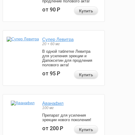
продление полового акта!
от 90
Р
Купить
Супер Левитра
20 + 60 мг
В одной таблетке Левитра
для усиления эрекции и
Дапоксетин для продления
полового акта!
от 95
Р
Купить
Аванафил
100 мг
Препарат для усиления
эрекции нового поколения!
от 200
Р
Купить