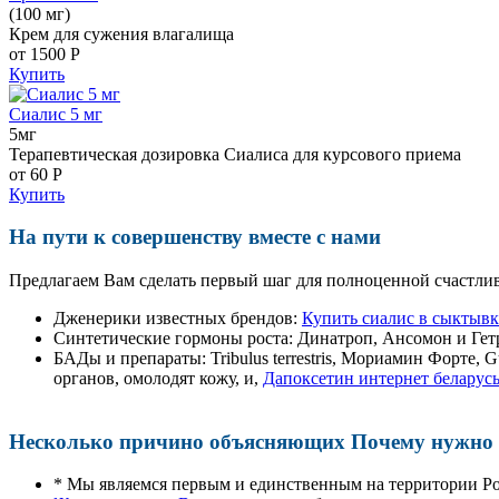
(100 мг)
Крем для сужения влагалища
от 1500
Р
Купить
Сиалис 5 мг
5мг
Терапевтическая дозировка Сиалиса для курсового приема
от 60
Р
Купить
На пути к совершенству вместе с нами
Предлагаем Вам сделать первый шаг для полноценной счастлив
Дженерики известных брендов:
Купить сиалис в сыктывк
Синтетические гормоны роста
: Динатроп, Ансомон и Гет
БАДы и препараты:
Tribulus terrestris, Мориамин Форте
органов, омолодят кожу, и,
Дапоксетин интернет беларус
Несколько причино объясняющих Почему нужно п
* Мы являемся первым и единственным на территории Р