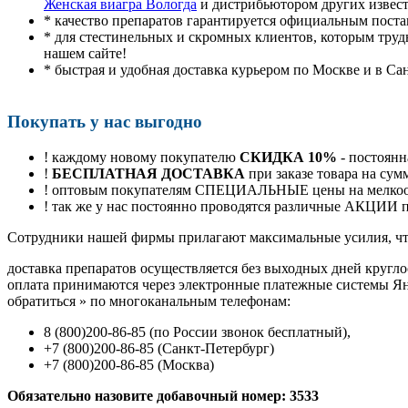
Женская виагра Вологда
и дистрибьютором других извес
* качество препаратов гарантируется официальным пост
* для стестинельных и скромных клиентов, которым труд
нашем сайте!
* быстрая и удобная доставка курьером по Москве и в Са
Покупать у нас выгодно
! каждому новому покупателю
СКИДКА 10%
- постоянн
!
БЕСПЛАТНАЯ ДОСТАВКА
при заказе товара на сум
! оптовым покупателям СПЕЦИАЛЬНЫЕ цены на мелкоопт
! так же у нас постоянно проводятся различные АКЦИИ
Cотрудники нашей фирмы прилагают максимальные усилия, чт
доставка препаратов осуществляется без выходных дней кругло
оплата принимаются через электронные платежные системы Янд
обратиться
»
по многоканальным телефонам:
8
(800
)200-86-85
(
по России звонок бесплатный),
+7
(800
)200-86-85
(
Санкт-Петербург)
+7
(800
)200-86-85
(
Москва)
Обязательно назовите добавочный номер: 3533