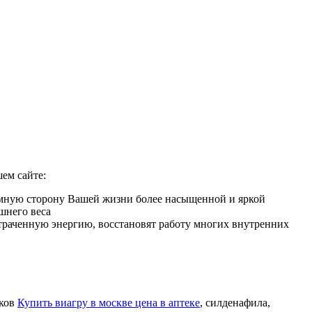
ем сайте:
тимную сторону Вашей жизни более насыщенной и яркой
шнего веса
 утраченную энергию, восстановят работу многих внутренних
иков
Купить виагру в москве цена в аптеке
, силденафила
,