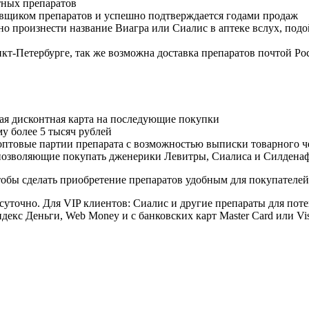
тных препаратов
авщиком препаратов и успешно подтверждается годами продаж
но произнести название Виагра или Сиалис в аптеке вслух, под
нкт-Петербурге, так же возможна доставка препаратов почтой Ро
ая дисконтная карта на последующие покупки
му более 5 тысяч рублей
овые партии препарата с возможностью выписки товарного ч
 позволяющие покупать дженерики Левитры, Сиалиса и Силдена
обы сделать приобретение препаратов удобным для покупателей
суточно. Для VIP клиентов: Сиалис и другие препараты для поте
екс Деньги, Web Money и с банковских карт Master Card или Vi