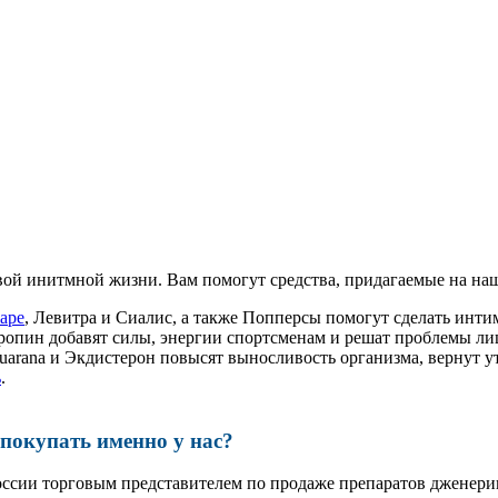
ой инитмной жизни. Вам помогут средства, придагаемые на наш
аре
, Левитра и Сиалис, а также Попперсы помогут сделать ин
ропин добавят силы, энергии спортсменам и решат проблемы ли
, Guarana и Экдистерон повысят выносливость организма, вернут
ь
.
окупать именно у нас?
оссии торговым представителем по продаже препаратов дженер