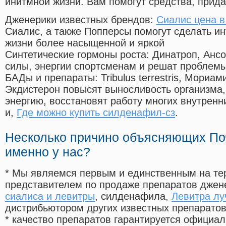
инитмной жизни. Вам помогут средства, прид
Дженерики известных брендов:
Сиалис цена в
Сиалис, а также Попперсы помогут сделать и
жизни более насыщенной и яркой
Синтетические гормоны роста
: Динатроп, Анс
силы, энергии спортсменам и решат проблем
БАДы и препараты:
Tribulus terrestris, Мориа
Экдистерон повысят выносливость организма,
энергию, восстановят работу многих внутренн
и,
Где можно купить силденафил-сз
.
Несколько причино объясняющих По
именно у нас?
* Мы являемся первым и единственным на те
представителем по продаже препаратов дже
сиалиса и левитры
, силденафила
,
Левитра лу
дистрибьютором других известных препарато
* качество препаратов гарантируется офици