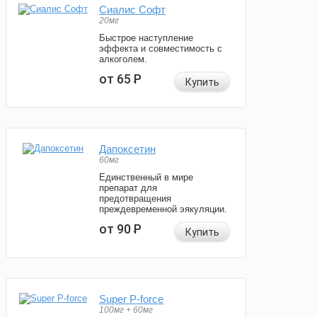
Сиалис Софт
20мг
Быстрое наступление
эффекта и совместимость с
алкоголем.
от 65
Р
Купить
Дапоксетин
60мг
Единственный в мире
препарат для
предотвращения
преждевременной эякуляции.
от 90
Р
Купить
Super P-force
100мг + 60мг