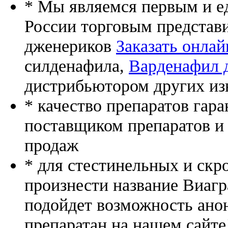
* Мы являемся первым и е
России торговым представ
дженериков
Заказать онла
силденафила
,
Варденафил 
дистрибьютором других из
* качество препаратов гар
поставщиком препаратов и
продаж
* для стестинельных и скр
произнести название Виагр
подойдет возможность ано
препаратан на нашем сайте