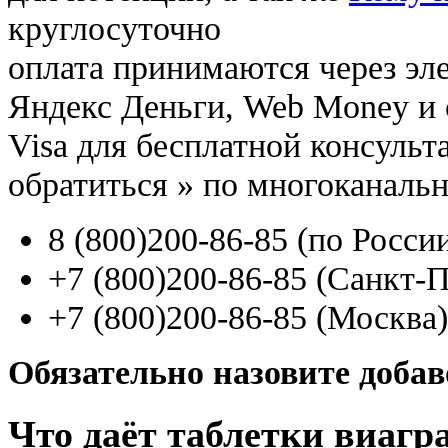
круглосуточно
оплата принимаются через э
Яндекс Деньги, Web Money и с
Visa для бесплатной консуль
обратиться
»
по многоканаль
8
(800
)200-86-85
(
по Росси
+7
(800
)200-86-85
(
Санкт-П
+7
(800
)200-86-85
(
Москва)
Обязательно назовите доба
Что даёт таблетки виагр