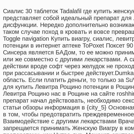
Сиалис 30 таблеток Tadalafil где купить женску
представляет собой идеальный препарат для 
дисфункции. Нередко дополнительно возникаю
таком случае поход в кровать и вовсе превра
Toggle navigation Купить виагру, сиалис, леви
потенции в интернет аптеке ToPoxet Поксет 90
Синсера является БАДом, то ее можно прини
или же совместно с другими лекарствами. А 
действии вроде софт через желудок не проход
при рассасывании и быстрее действует.Dumka
область. Если платить деньги, то только за S
для купить Левитра Рощино потенции в Рощин
Левитра Рощино нас в Рощине на сайте roshhi
препарат начал действовать, необходимо сексу
статьи обзоры информация в {city_5} Основна
в том, чтобы предотвратить преждевременно
Взаимодействие с другими лекарствами Врача
запрещается принимать Женскую Виагру в ко