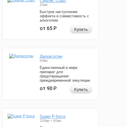
Сиалис Софт
20мг
Быстрое наступление
эффекта и совместимость с
алкоголем.
от 65
Р
Купить
Дапоксетин
60мг
Единственный в мире
препарат для
предотвращения
преждевременной эякуляции.
от 90
Р
Купить
Super P-force
100мг + 60мг