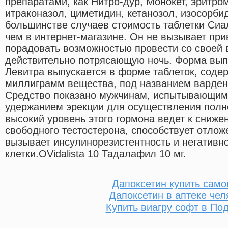
препаратами, как Нитро-дур, Монокет, эритро
итраконазол, циметидин, кетанозол, изосорби
большинстве случаев стоимость таблетки Сиа
чем в интернет-магазине. Он не вызывает пр
порадовать возможностью провести со своей 
действительно потрясающую ночь. Форма вып
Левитра выпускается в форме таблеток, содер
миллиграмм вещества, под названием варден
Средство показано мужчинам, испытывающим 
удержанием эрекции для осуществления полн
высокий уровень этого гормона ведет к сниж
свободного тестостерона, способствует отло
вызывает инсулинорезистентность и негативн
клетки.OVidalista 10 Тадалафил 10 мг.
Дапоксетин купить сам
Дапоксетин в аптеке чел
Купить виагру софт в По