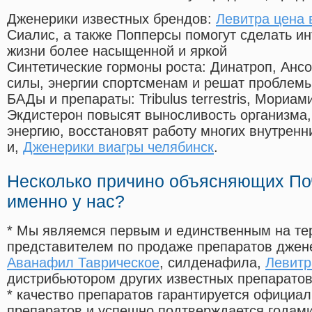
Дженерики известных брендов:
Левитра цена 
Сиалис, а также Попперсы помогут сделать и
жизни более насыщенной и яркой
Синтетические гормоны роста
: Динатроп, Анс
силы, энергии спортсменам и решат проблем
БАДы и препараты:
Tribulus terrestris, Мориа
Экдистерон повысят выносливость организма,
энергию, восстановят работу многих внутренн
и,
Дженерики виагры челябинск
.
Несколько причино объясняющих По
именно у нас?
* Мы являемся первым и единственным на те
представителем по продаже препаратов дже
Аванафил Таврическое
, силденафила
,
Левитр
дистрибьютором других известных препарато
* качество препаратов гарантируется офици
препаратов и успешно подтверждается годам