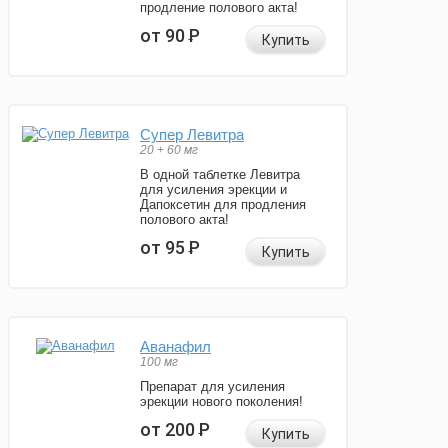
продление полового акта!
от 90
Р
Купить
Супер Левитра
20 + 60 мг
В одной таблетке Левитра
для усиления эрекции и
Дапоксетин для продления
полового акта!
от 95
Р
Купить
Аванафил
100 мг
Препарат для усиления
эрекции нового поколения!
от 200
Р
Купить