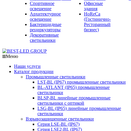
Спортивное
Офисные
освещение
здания
Архитектурное
HoReCa
освещение
(Гостинично-
Бактерицидные
Ресторанный
рециркуляторы
бизнес)
Декоративные
светильники
Меню
Наши услуги
Каталог продукции
Промышленные светильники
LST-BL (IP67) промышленные светильники
BL-ATLANT (IP65) промышленные
светильники
BLSP-BL линейные промышленные
светильники с оптикой
LSG-BL (IP65) линейные промышленные
светильники
Взрывозащищенные светильники
Серия LSE-BL (IP67)
Серия LSE2-BL (IP67)