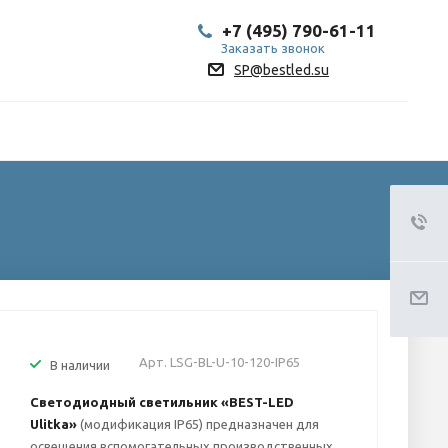
+7 (495) 790-61-11
Заказать звонок
SP@bestled.su
Арт.
LSG-BL-U-10-120-IP65
В наличии
Светодиодный светильник «BEST-LED
Ulitka»
(модификация IP65) предназначен для
освещения вспомогательных производственных