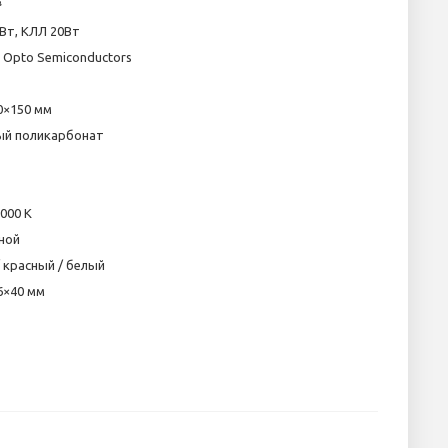
³
Вт, КЛЛ 20Вт
Opto Semiconductors
0×150 мм
й поликарбонат
5000 K
ной
 красный / белый
6×40 мм