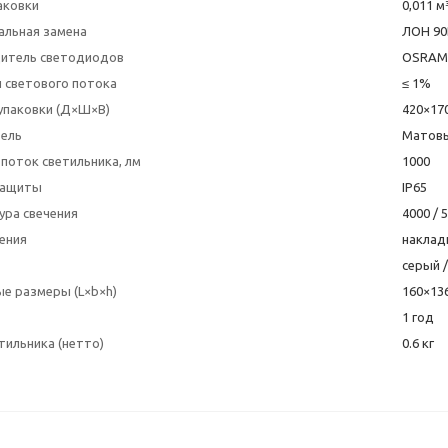
аковки
0,011 м
альная замена
ЛОН 90
итель светодиодов
OSRAM 
 светового потока
≤ 1%
упаковки (Д×Ш×В)
420×17
тель
Матовы
поток светильника, лм
1000
защиты
IP65
ура свечения
4000 / 
ения
наклад
серый /
е размеры (L×b×h)
160×13
1 год
тильника (нетто)
0.6 кг