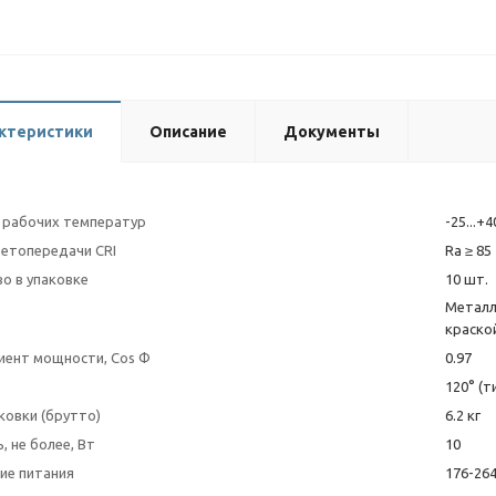
ктеристики
Описание
Документы
 рабочих температур
-25...+4
ветопередачи CRI
Ra ≥ 85
о в упаковке
10 шт.
Металл
краско
ент мощности, Cos Φ
0.97
120° (т
ковки (брутто)
6.2 кг
 не более, Вт
10
ие питания
176-264