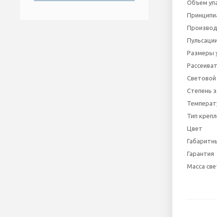
Объем уп
Принципи
Производ
Пульсации
Размеры 
Рассеива
Световой 
Степень 
Температ
Тип крепл
Цвет
Габаритны
Гарантия
Масса све