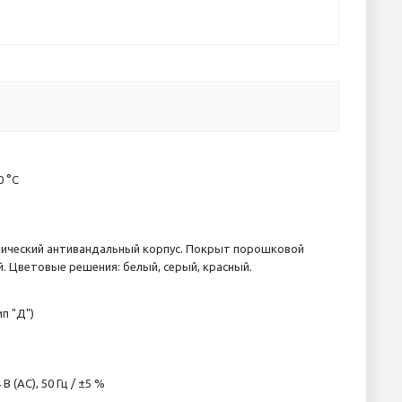
0 °С
ический антивандальный корпус. Покрыт порошковой
й. Цветовые решения: белый, серый, красный.
ип "Д")
 В (AC), 50 Гц / ±5 %