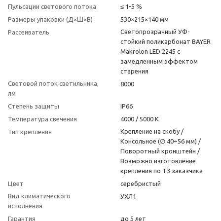
Пульсации светового потока
≤ 1-5 %
Размеры упаковки (Д×Ш×В)
530×215×140 мм
Светопрозрачный УФ-
Рассеиватель
стойкий поликарбонат BAYER
Makrolon LED 2245 с
замедленным эффектом
старения
Световой поток светильника,
8000
лм
Степень защиты
IP66
Температура свечения
4000 / 5000 K
Крепление на скобу /
Тип крепления
Консольное (∅ 40÷56 мм) /
Поворотный кронштейн /
Возможно изготовление
крепления по ТЗ заказчика
Цвет
серебристый
Вид климатического
УХЛ1
исполнения
Гарантия
до 5 лет