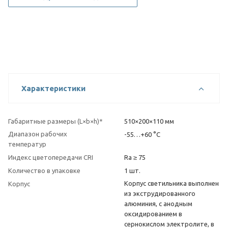
Характеристики
Габаритные размеры (L×b×h)*
510×200×110 мм
Диапазон рабочих
-55…+60 °С
температур
Индекс цветопередачи CRI
Ra ≥ 75
Количество в упаковке
1 шт.
Корпус светильника выполнен
Корпус
из экструдированного
алюминия, с анодным
оксидированием в
сернокислом электролите, в