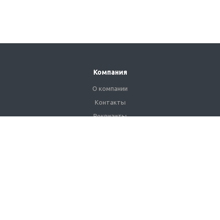
Компания
О компании
Контакты
Реквизиты
Сертификаты
Наши клиенты
Каталог
Промышленные светильники
Взрывозащищенные светильники
Сетильники для АЗС