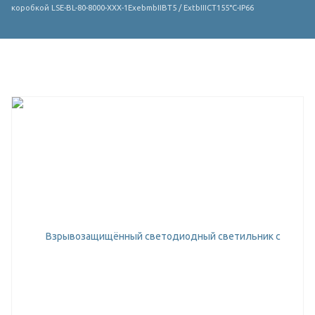
коробкой LSE-BL-80-8000-XXX-1ЕхebmbIIBT5 / ExtbIIICT155°C-IP66