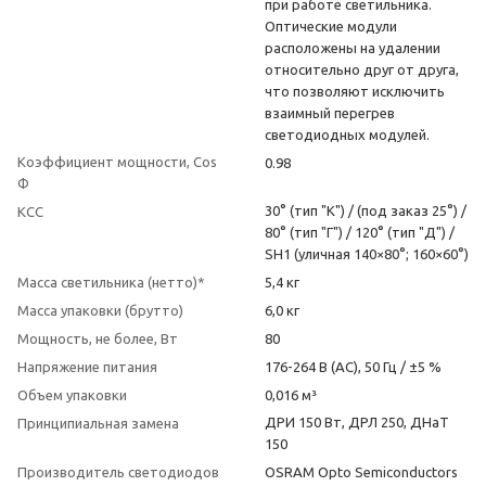
при работе светильника.
Оптические модули
расположены на удалении
относительно друг от друга,
что позволяют исключить
взаимный перегрев
светодиодных модулей.
Коэффициент мощности, Cos
0.98
Φ
30° (тип "K") / (под заказ 25°) /
КСС
80° (тип "Г") / 120° (тип "Д") /
SH1 (уличная 140×80°; 160×60°)
Масса светильника (нетто)*
5,4 кг
Масса упаковки (брутто)
6,0 кг
Мощность, не более, Вт
80
Напряжение питания
176-264 В (AC), 50 Гц / ±5 %
Объем упаковки
0,016 м³
ДРИ 150 Вт, ДРЛ 250, ДНаТ
Принципиальная замена
150
Производитель светодиодов
OSRAM Opto Semiconductors