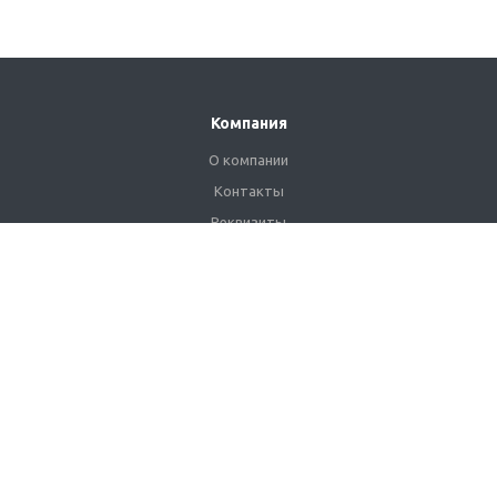
Компания
О компании
Контакты
Реквизиты
Сертификаты
Наши клиенты
Каталог
Промышленные светильники
Взрывозащищенные светильники
Сетильники для АЗС
Уличные светильники