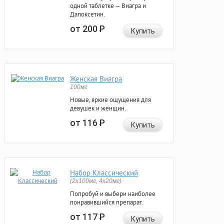
одной таблетке — Виагра и
Дапоксетин.
от 200
Р
Купить
Женская Виагра
100мг
Новые, яркие ощущения для
девушек и женщин.
от 116
Р
Купить
Набор Классический
(2x100мг, 4x20мг)
Попробуй и выбери наиболее
понравившийся препарат.
от 117
Р
Купить