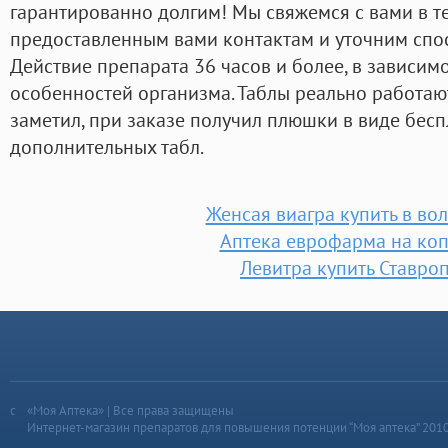
гарантированно долгим! Мы свяжемся с вами в т
предоставленным вами контактам и уточним спос
Действие препарата 36 часов и более, в зависим
особенностей организма. Таблы реально работают
заметил, при заказе получил плюшки в виде бесп
дополнительных табл.
Женсая виагра купить в во
Аптека еврофарма на ко
Левитра купить Ставро
«Моя Аптека» | Все права защищены
Интернет-магазин препаратов для повышения потенции “Моя аптека” 201