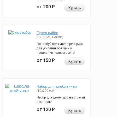
от 200
Р
Купить
Супер набор
(2х160мг, 4х80мг)
Попробуй все супер препараты
для усиления эрекции и
продления полового акта!
от 158
Р
Купить
Набор для влюбленных
(10х100 мг)
Набор для двоих, добавь страсти
в постель!
от 120
Р
Купить