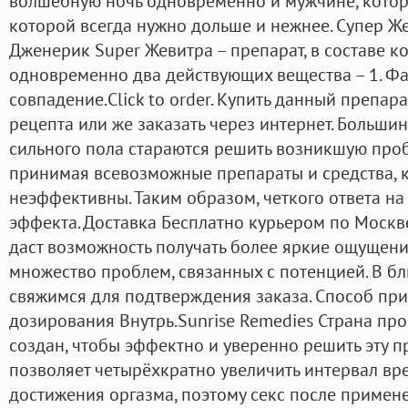
волшебную ночь одновременно и мужчине, котор
которой всегда нужно дольше и нежнее. Супер Же
Дженерик Super Жевитра – препарат, в составе к
одновременно два действующих вещества – 1. Ф
совпадение.Click to order. Купить данный препар
рецепта или же заказать через интернет. Больши
сильного пола стараются решить возникшую проб
принимая всевозможные препараты и средства, 
неэффективны. Таким образом, четкого ответа на
эффекта. Доставка Бесплатно курьером по Москве
даст возможность получать более яркие ощущени
множество проблем, связанных с потенцией. В б
свяжимся для подтверждения заказа. Способ пр
дозирования Внутрь.Sunrise Remedies Страна пр
создан, чтобы эффектно и уверенно решить эту п
позволяет четырёхкратно увеличить интервал вре
достижения оргазма, поэтому секс после примен