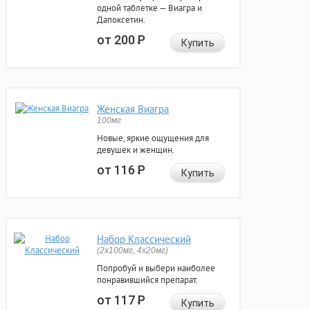
одной таблетке — Виагра и
Дапоксетин.
от 200
Р
Купить
Женская Виагра
100мг
Новые, яркие ощущения для
девушек и женщин.
от 116
Р
Купить
Набор Классический
(2x100мг, 4x20мг)
Попробуй и выбери наиболее
понравившийся препарат.
от 117
Р
Купить