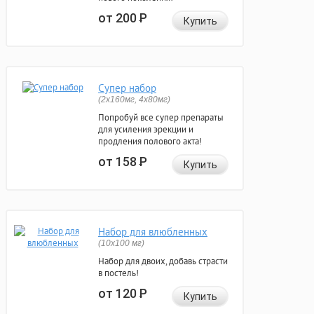
от 200
Р
Купить
Супер набор
(2х160мг, 4х80мг)
Попробуй все супер препараты
для усиления эрекции и
продления полового акта!
от 158
Р
Купить
Набор для влюбленных
(10х100 мг)
Набор для двоих, добавь страсти
в постель!
от 120
Р
Купить