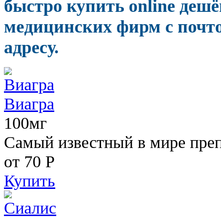
быстро купить online деш
медицинских фирм с почт
адресу.
Виагра
100мг
Самый известный в мире пре
от 70
Р
Купить