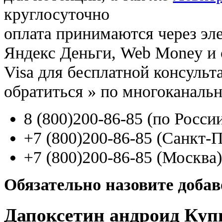
круглосуточно
оплата принимаются через э
Яндекс Деньги, Web Money и с
Visa для бесплатной консуль
обратиться
»
по многоканаль
8
(800
)200-86-85
(
по Росси
+7
(800
)200-86-85
(
Санкт-П
+7
(800
)200-86-85
(
Москва)
Обязательно назовите доба
Дапоксетин андроид Куп