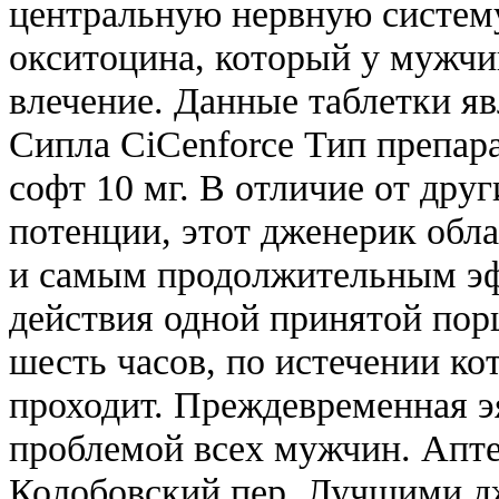
центральную нервную систему
окситоцина, который у мужчин
влечение. Данные таблетки 
Сипла CiCenforce Тип препар
софт 10 мг. В отличие от дру
потенции, этот дженерик обл
и самым продолжительным э
действия одной принятой пор
шесть часов, по истечении ко
проходит. Преждевременная э
проблемой всех мужчин. Аптеч
Колобовский пер. Лучшими д