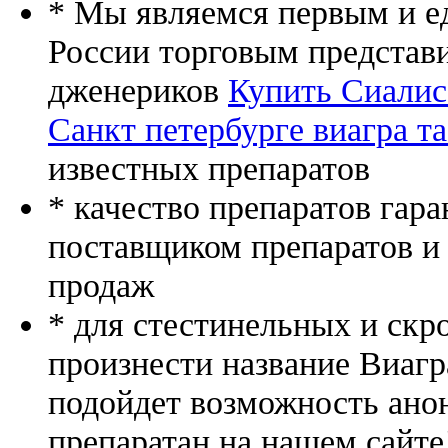
* Мы являемся первым и е
России торговым представ
дженериков
Купить Сиалис
Санкт петербурге виагра т
известных препаратов
* качество препаратов гар
поставщиком препаратов и
продаж
* для стестинельных и скр
произнести название Виагр
подойдет возможность ано
препаратан на нашем сайте