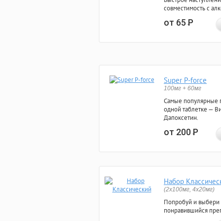
совместимость с ал
от 65
Р
Super P-force
100мг + 60мг
Самые популярные 
одной таблетке — Ви
Дапоксетин.
от 200
Р
Набор Классичес
(2x100мг, 4x20мг)
Попробуй и выбери
понравившийся преп