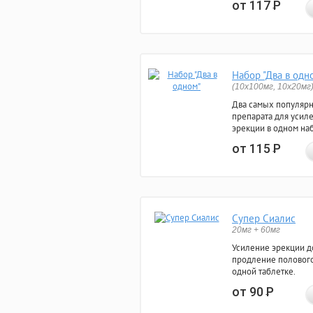
от 117
Р
Набор "Два в одн
(10x100мг, 10x20мг
Два самых популяр
препарата для усил
эрекции в одном на
от 115
Р
Супер Сиалис
20мг + 60мг
Усиление эрекции до
продление полового
одной таблетке.
от 90
Р