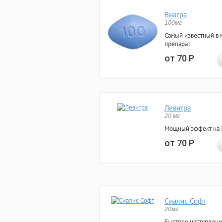
Виагра
100мг
Самый известный в 
препарат
от 70
Р
Левитра
20 мг
Мощный эффект на 5
от 70
Р
Сиалис Софт
20мг
Быстрое наступлени