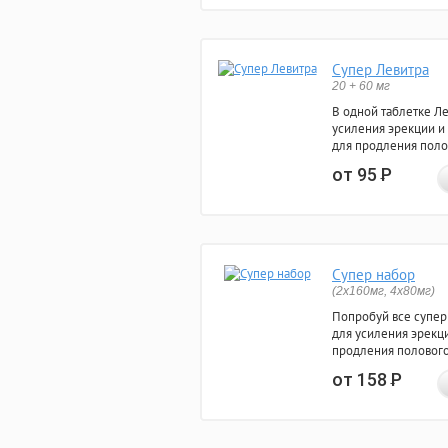
Супер Левитра
20 + 60 мг
В одной таблетке Л
усиления эрекции и
для продления поло
от 95
Р
Супер набор
(2х160мг, 4х80мг)
Попробуй все супер
для усиления эрекц
продления полового
от 158
Р