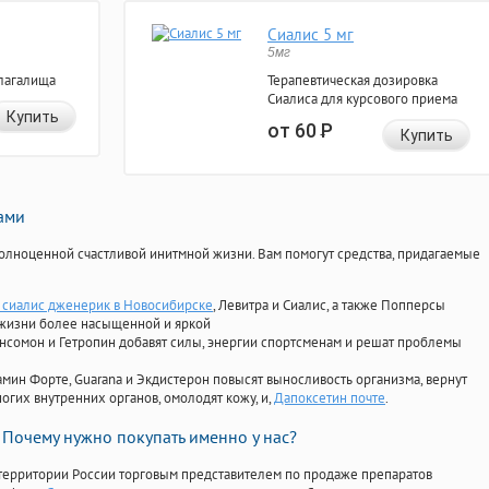
Сиалис 5 мг
5мг
лагалища
Терапевтическая дозировка
Сиалиса для курсового приема
Купить
от 60
Р
Купить
нами
олноценной счастливой инитмной жизни. Вам помогут средства, придагаемые
ь сиалис дженерик в Новосибирске
, Левитра и Сиалис, а также Попперсы
 жизни более насыщенной и яркой
Ансомон и Гетропин добавят силы, энергии спортсменам и решат проблемы
ориамин Форте, Guarana и Экдистерон повысят выносливость организма, вернут
огих внутренних органов, омолодят кожу, и,
Дапоксетин почте
.
Почему нужно покупать именно у нас?
территории России торговым представителем по продаже препаратов