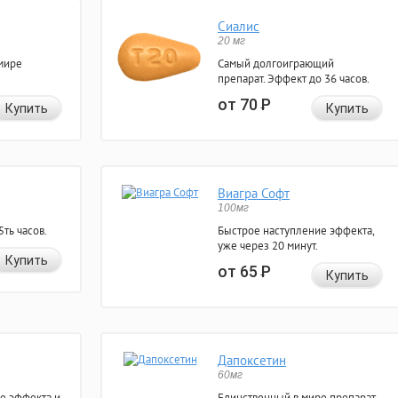
Сиалис
20 мг
мире
Самый долгоиграющий
препарат. Эффект до 36 часов.
от 70
Р
Купить
Купить
Виагра Софт
100мг
ть часов.
Быстрое наступление эффекта,
уже через 20 минут.
Купить
от 65
Р
Купить
Дапоксетин
60мг
е эффекта и
Единственный в мире препарат