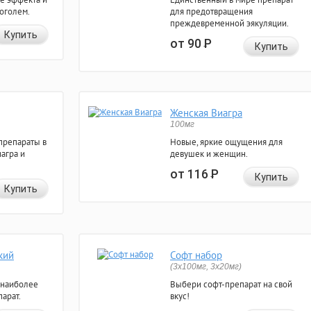
коголем.
для предотвращения
преждевременной эякуляции.
Купить
от 90
Р
Купить
Женская Виагра
100мг
препараты в
Новые, яркие ощущения для
агра и
девушек и женщин.
от 116
Р
Купить
Купить
кий
Софт набор
(3x100мг, 3x20мг)
 наиболее
Выбери софт-препарат на свой
арат.
вкус!