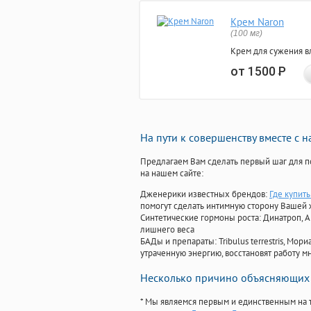
Крем Naron
(100 мг)
Крем для сужения в
от 1500
Р
На пути к совершенству вместе с 
Предлагаем Вам сделать первый шаг для п
на нашем сайте:
Дженерики известных брендов:
Где купит
помогут сделать интимную сторону Вашей
Синтетические гормоны роста
: Динатроп, 
лишнего веса
БАДы и препараты:
Tribulus terrestris, М
утраченную энергию, восстановят работу мн
Несколько причино объясняющих 
* Мы являемся первым и единственным на 