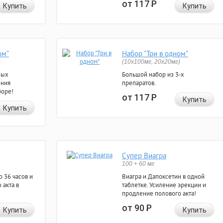
от 117
Р
Купить
Купить
ом"
Набор "Три в одном"
)
(10x100мг, 20x20мг)
ных
Большой набор из 3-х
ения
препаратов.
боре!
от 117
Р
Купить
Купить
Супер Виагра
100 + 60 мг
 36 часов и
Виагра и Дапоксетин в одной
 акта в
таблетке. Усиление эрекции и
продление полового акта!
от 90
Р
Купить
Купить