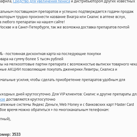
нафила
,
Средство для увеличения пениса
и дистрибьютором других известных
циальным поставщиком препаратов и успешно подтверждается годами продаж
 которым трудно произнести название Виагра или Сиалис в аптеке вслух,
 любого препаратан на нашем сайте!
Москве и в Санкт-Петербурге, так же возможна доставка препаратов почтой
- постоянная дисконтная карта на последующие покупки
0%
овара на сумму более 5 тысяч рублей
 на мелкооптовые партии препарата с возможностью выписки товарного чек
личные АКЦИИ позволяющие покупать дженерики Левитры, Сиалиса и
мальные усилия, чтобы сделать приобретение препаратов удобным для
ыходных дней круглосуточно. Для VIP клиентов: Сиалис и другие препараты дл
нзе
доставляются круглосуточно
атежные системы Яндекс Деньги, Web Money и с банковских карт Master Card
юбое время можно обратиться
»
по многоканальным телефонам:
тный),
омер: 3533