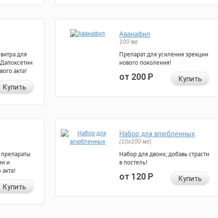
Аванафил
100 мг
евитра для
Препарат для усиления эрекции
 Дапоксетин
нового поколения!
вого акта!
от 200
Р
Купить
Купить
Набор для влюбленных
(10х100 мг)
 препараты
Набор для двоих, добавь страсти
ии и
в постель!
 акта!
от 120
Р
Купить
Купить