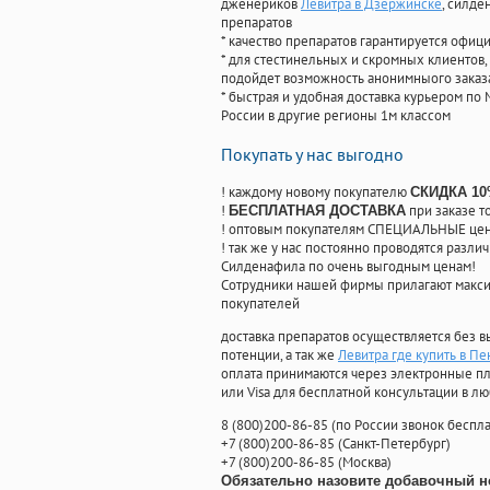
дженериков
Левитра в Дзержинске
, силде
препаратов
* качество препаратов гарантируется офи
* для стестинельных и скромных клиентов,
подойдет возможность анонимныого заказа
* быстрая и удобная доставка курьером по 
России в другие регионы 1м классом
Покупать у нас выгодно
! каждому новому покупателю
СКИДКА 1
!
при заказе т
БЕСПЛАТНАЯ ДОСТАВКА
! оптовым покупателям СПЕЦИАЛЬНЫЕ цены
! так же у нас постоянно проводятся раз
Силденафила по очень выгодным ценам!
Cотрудники нашей фирмы прилагают макси
покупателей
доставка препаратов осуществляется без в
потенции, а так же
Левитра где купить в Пе
оплата принимаются через электронные пл
или Visa для бесплатной консультации в л
8
(800
)200-86-85
(
по России звонок беспла
+7
(800
)200-86-85
(
Санкт-Петербург)
+7
(800
)200-86-85
(
Москва)
Обязательно назовите добавочный н