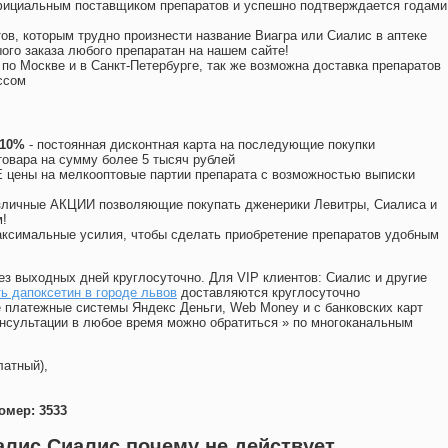
официальным поставщиком препаратов и успешно подтверждается годами
ов, которым трудно произнести название Виагра или Сиалис в аптеке
ого заказа любого препаратан на нашем сайте!
 по Москве и в Санкт-Петербурге, так же возможна доставка препаратов
ссом
 10%
- постоянная дисконтная карта на последующие покупки
товара на сумму более 5 тысяч рублей
цены на мелкооптовые партии препарата с возможностью выписки
различные АКЦИИ позволяющие покупать дженерики Левитры, Сиалиса и
!
ксимальные усилия, чтобы сделать приобретение препаратов удобным
ез выходных дней круглосуточно. Для VIP клиентов: Сиалис и другие
ь дапоксетин в городе львов
доставляются круглосуточно
 платежные системы Яндекс Деньги, Web Money и с банковских карт
консультации в любое время можно обратиться
»
по многоканальным
латный),
омер: 3533
иалис Сиалис почему не действует