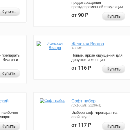
предотвращения
преждевременной эякуляции.
Купить
от 90
Р
Купить
Женская Виагра
100мг
 препараты
Новые, яркие ощущения для
— Виагра и
девушек и женщин.
от 116
Р
Купить
Купить
ский
Софт набор
(3x100мг, 3x20мг)
и наиболее
Выбери софт-препарат на
парат.
свой вкус!
от 117
Р
Купить
Купить