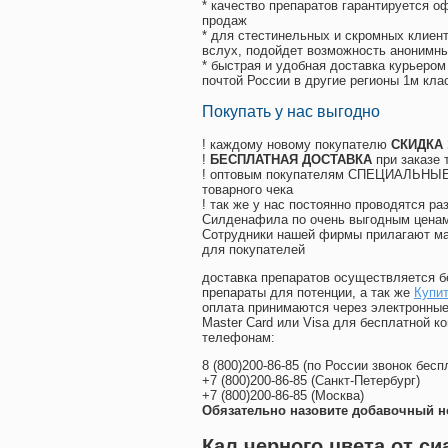
* качество препаратов гарантируется 
продаж
* для стестинельных и скромных клиент
вслух, подойдет возможность анонимны
* быстрая и удобная доставка курьером
почтой России в другие регионы 1м кла
Покупать у нас выгодно
! каждому новому покупателю
СКИДКА
!
БЕСПЛАТНАЯ ДОСТАВКА
при заказе 
! оптовым покупателям СПЕЦИАЛЬНЫЕ 
товарного чека
! так же у нас постоянно проводятся 
Силденафила по очень выгодным ценам
Cотрудники нашей фирмы прилагают ма
для покупателей
доставка препаратов осуществляется б
препараты для потенции, а так же
Купит
оплата принимаются через электронные
Master Card или Visa для бесплатной 
телефонам:
8
(800
)200-86-85
(
по России звонок бесп
+7
(800
)200-86-85
(
Санкт-Петербург)
+7
(800
)200-86-85
(
Москва)
Обязательно назовите добавочный н
Кал черного цвета от с