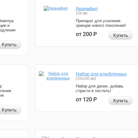
Аванафил
100 мг
Левитра
Препарат для усиления
ции и
эрекции нового поколения!
родления
от 200
Р
Купить
Купить
Набор для влюбленных
(10х100 мг)
р
Набор для двоих, добавь
иления
страсти в постель!
ия
от 120
Р
Купить
Купить