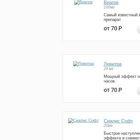
Виагра
100мг
Самый известный 
препарат
от 70
Р
Левитра
20 мг
Мощный эффект н
часов.
от 70
Р
Сиалис Софт
20мг
Быстрое наступле
эффекта и совмес