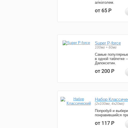
алкоголем.
от 65
Р
Super P-force
100мг + 60мг
Самые популярные
в одной таблетке 
Дапоксетин.
от 200
Р
Набор Классиче
(2x100мг, 4x20мг)
Попробуй и выбер
понравившийся пре
от 117
Р