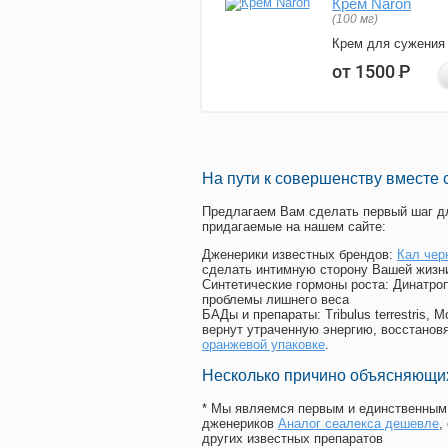
Крем Naron
(100 мг)
Крем для сужения
от 1500
Р
На пути к совершенству вместе 
Предлагаем Вам сделать первый шаг дл
придагаемые на нашем сайте:
Дженерики известных брендов:
Кал чер
сделать интимную сторону Вашей жизн
Синтетические гормоны роста
: Динатро
проблемы лишнего веса
БАДы и препараты:
Tribulus terrestris
вернут утраченную энергию, восстановя
оранжевой упаковке
.
Несколько причино объясняющих
* Мы являемся первым и единственным 
дженериков
Аналог сеалекса дешевле
,
других известных препаратов