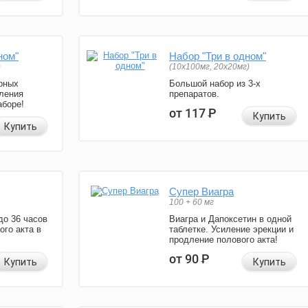
ном"
Набор "Три в одном"
)
(10x100мг, 20x20мг)
рных
Большой набор из 3-х
ления
препаратов.
аборе!
от 117
Р
Купить
Купить
Супер Виагра
100 + 60 мг
до 36 часов
Виагра и Дапоксетин в одной
ого акта в
таблетке. Усиление эрекции и
продление полового акта!
от 90
Р
Купить
Купить