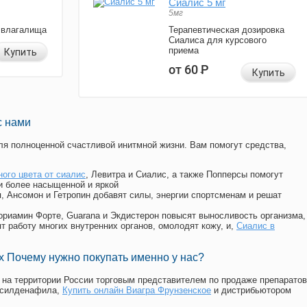
Сиалис 5 мг
5мг
 влагалища
Терапевтическая дозировка
Сиалиса для курсового
приема
Купить
от 60
Р
Купить
с нами
я полноценной счастливой инитмной жизни. Вам помогут средства,
ного цвета от сиалис
, Левитра и Сиалис, а также Попперсы помогут
и более насыщенной и яркой
п, Ансомон и Гетропин добавят силы, энергии спортсменам и решат
, Мориамин Форте, Guarana и Экдистерон повысят выносливость организма,
т работу многих внутренних органов, омолодят кожу, и,
Сиалис в
 Почему нужно покупать именно у нас?
на территории России торговым представителем по продаже препаратов
 силденафила
,
Купить онлайн Виагра Фрунзенское
и дистрибьютором