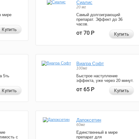
Сиалис
20 мг
в мире
Самый долгоиграющий
препарат. Эффект до 36
часов.
Купить
от 70
Р
Купить
Виагра Софт
100мг
а 5ть
Быстрое наступление
эффекта, уже через 20 минут.
от 65
Р
Купить
Купить
Дапоксетин
60мг
ние
Единственный в мире
тимость с
препарат для