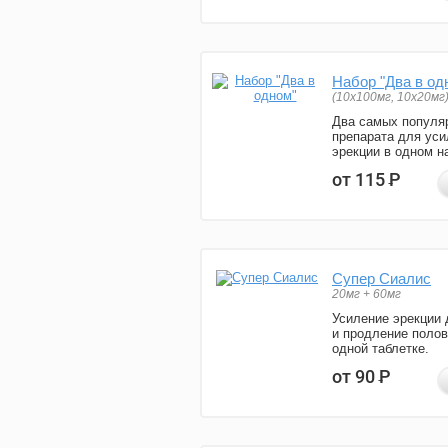
Набор "Два в од
(10x100мг, 10x20мг
Два самых популя
препарата для уси
эрекции в одном н
от 115
Р
Супер Сиалис
20мг + 60мг
Усиление эрекции 
и продление полов
одной таблетке.
от 90
Р