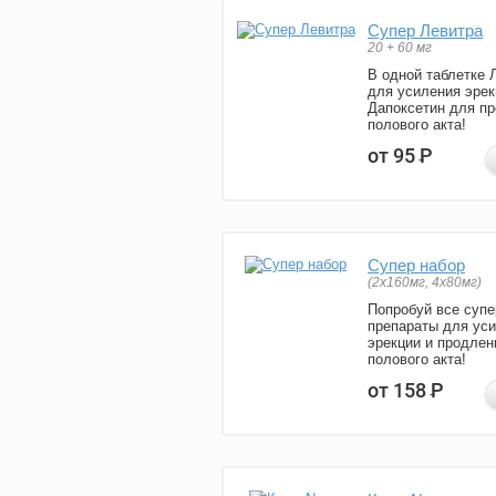
Супер Левитра
20 + 60 мг
В одной таблетке 
для усиления эрек
Дапоксетин для п
полового акта!
от 95
Р
Супер набор
(2х160мг, 4х80мг)
Попробуй все супе
препараты для ус
эрекции и продлен
полового акта!
от 158
Р