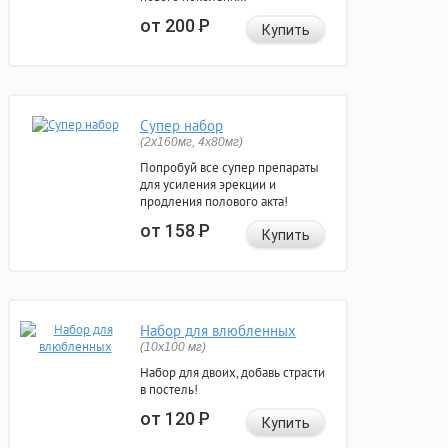
от 200
Р
Купить
Супер набор
(2х160мг, 4х80мг)
Попробуй все супер препараты
для усиления эрекции и
продления полового акта!
от 158
Р
Купить
Набор для влюбленных
(10х100 мг)
Набор для двоих, добавь страсти
в постель!
от 120
Р
Купить