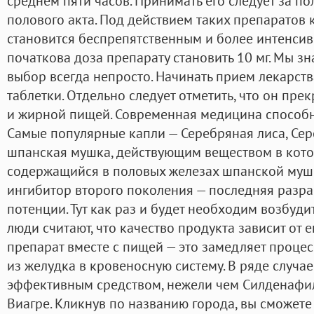
среднем пяти часов. Принимать его следует за п
полового акта. Под действием таких препаратов
становится беспрепятственным и более интенси
початкова доза препарату становить 10 мг. Мы зн
выбор всегда непросто. Начинать прием лекарст
таблетки. Отдельно следует отметить, что он пре
и жирной пищей. Современная медицина способн
Самые популярные капли — Серебряная лиса, Сер
шпанская мушка, действующим веществом в кото
содержащийся в половых железах шпанской мушк
ингибитор второго поколения — последняя разра
потенции. Тут как раз и будет необходим возбуд
люди считают, что качество продукта зависит от 
препарат вместе с пищей — это замедляет проце
из желудка в кровеносную систему. В ряде случае
эффективным средством, нежели чем Силденафил
Виагре. Кликнув по названию города, вы сможете