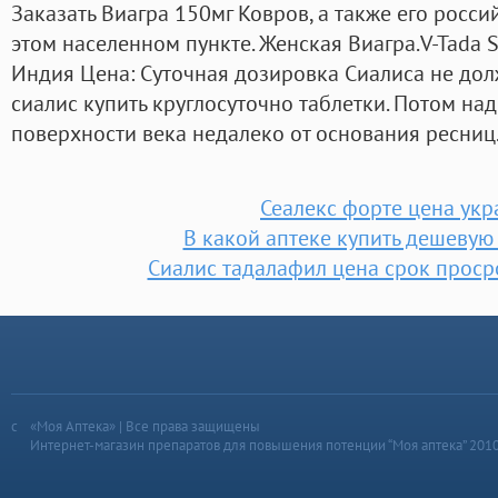
Заказать Виагра 150мг Ковров, а также его росс
этом населенном пункте. Женская Виагра.V-Tada S
Индия Цена: Суточная дозировка Сиалиса не до
сиалис купить круглосуточно таблетки. Потом на
поверхности века недалеко от основания ресниц
Сеалекс форте цена укр
В какой аптеке купить дешевую
Сиалис тадалафил цена срок проср
«Моя Аптека» | Все права защищены
Интернет-магазин препаратов для повышения потенции “Моя аптека” 201