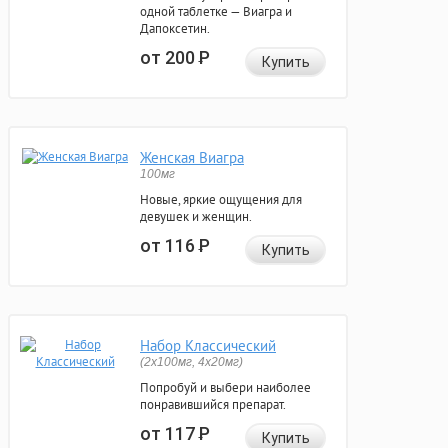
одной таблетке — Виагра и
Дапоксетин.
от 200
Р
Купить
Женская Виагра
100мг
Новые, яркие ощущения для
девушек и женщин.
от 116
Р
Купить
Набор Классический
(2x100мг, 4x20мг)
Попробуй и выбери наиболее
понравившийся препарат.
от 117
Р
Купить