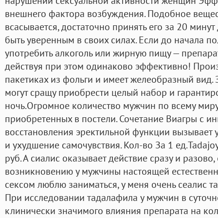
нарушений сексуальной активности женщин Эфф
внешнего фактора возбуждения. Подобное вещес
всасывается, достаточно принять его за 20 минут
быть уверенным в своих силах. Если до начала по
употребить алкоголь или жирную пищу — препарат
действуя при этом одинаково эффективно! Произ
пакетиках из фольги и имеет желеобразный вид.
могут сращу приобрести целый набор и гарантир
ночь.Огромное количество мужчин по всему миру
приобретенных в постели. Сочетание Виагры с и
восстановления эректильной функции вызывает
и ухудшение самочувствия. Кол-во За 1 ед.Tadajo
руб. А сиалис оказывает действие сразу и разово,
возникновению у мужчины настоящей естественно
сексом люблю заниматься, у меня очень сеалис т
При исследовании тадалафила у мужчин в суточн
клинически значимого влияния препарата на ко