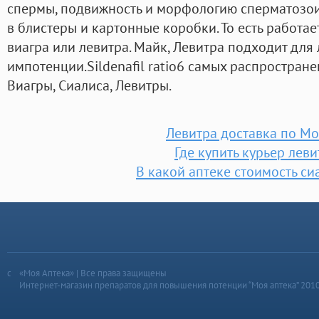
спермы, подвижность и морфологию сперматозои
в блистеры и картонные коробки. То есть работае
виагра или левитра. Майк, Левитра подходит для
импотенции.Sildenafil ratio6 самых распростра
Виагры, Сиалиса, Левитры.
Левитра доставка по Мо
Где купить курьер леви
В какой аптеке стоимость си
«Моя Аптека» | Все права защищены
Интернет-магазин препаратов для повышения потенции “Моя аптека” 201