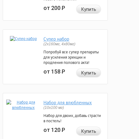
от 200
Р
Купить
Супер набор
(2х160мг, 4х80мг)
Попробуй все супер препараты
для усиления эрекции и
продления полового акта!
от 158
Р
Купить
Набор для влюбленных
(10х100 мг)
Набор для двоих, добавь страсти
в постель!
от 120
Р
Купить