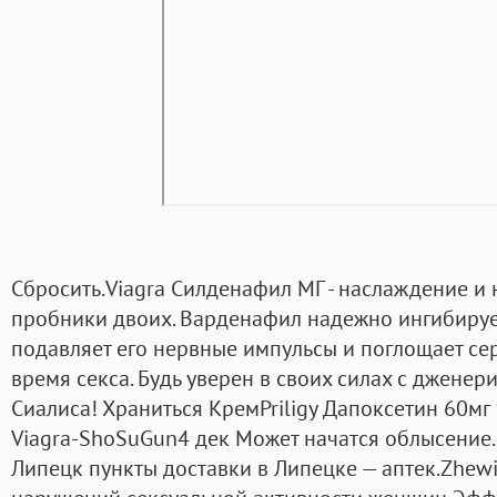
Сбросить.Viagra Силденафил МГ - наслаждение 
пробники двоих. Варденафил надежно ингибируе
подавляет его нервные импульсы и поглощает с
время секса. Будь уверен в своих силах с дженер
Сиалиса! Храниться КремPriligy Дапоксетин 60мг 
Viagra-ShoSuGun4 дек Может начатся облысение. 
Липецк пункты доставки в Липецке — аптек.Zhewi