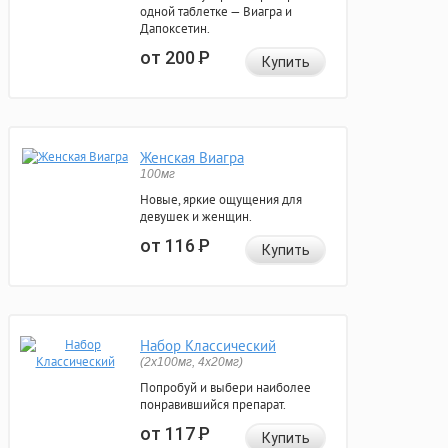
одной таблетке — Виагра и
Дапоксетин.
от 200
Р
Купить
Женская Виагра
100мг
Новые, яркие ощущения для
девушек и женщин.
от 116
Р
Купить
Набор Классический
(2x100мг, 4x20мг)
Попробуй и выбери наиболее
понравившийся препарат.
от 117
Р
Купить