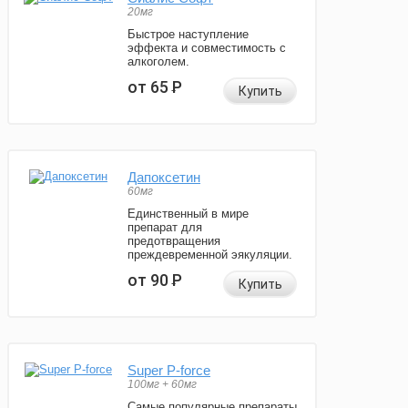
20мг
Быстрое наступление
эффекта и совместимость с
алкоголем.
от 65
Р
Купить
Дапоксетин
60мг
Единственный в мире
препарат для
предотвращения
преждевременной эякуляции.
от 90
Р
Купить
Super P-force
100мг + 60мг
Самые популярные препараты