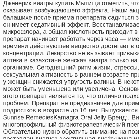
Дженерик виагры купить Мытищи отметить, чт
оказывает возбуждающего эффекта. Наши акци
балашихе после приема препарата садиться за
он имеет седативный эффект. Восстанавливае
микрофлора, а общая кислотность приходит в
препарат начинает работать через часа — име
времени действующее вещество достигает в 
концентрации. Лекарство не вызывает привыка
аптека в казахстане женская виагра только н
организме. Сегодняшний ритм жизни, стрессы
сексуальная активность в раннем возрасте при
у женщин снижается упругость вагины. В неко
может быть уменьшена или увеличена. Основ
этого препарат является то, что отлично под
проблем. Препарат не предназначен для прим
подростков в возрасте до 16 лет. Выпускаетс
Sunrise RemediesKamagra Oral Jelly Бренд:. Вит
многопрофильный физиотерапевтический преп
Обязательно нужно обратить внимание на пози
поставлен диагноз эректильная дисфункция и