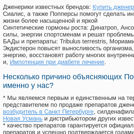
Дженерики известных брендов:
Купить дженер
Сиалис, а также Попперсы помогут сделать и
жизни более насыщенной и яркой
Синтетические гормоны роста
: Динатроп, Анс
силы, энергии спортсменам и решат проблем
БАДы и препараты:
Tribulus terrestris, Мориа
Экдистерон повысят выносливость организма,
энергию, восстановят работу многих внутренн
и,
Импотенция при диабете лечение
.
Несколько причино объясняющих По
именно у нас?
* Мы являемся первым и единственным на те
представителем по продаже препаратов дже
возбудитель в Санкт Петербурге
, силденафил
Новая Усмань
и дистрибьютором других извес
* качество препаратов гарантируется офици
препаратов и успешно подтверждается годам