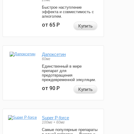
20мг
Быстрое наступление
эффекта и совместимость с
алкоголем.
от 65
Р
Купить
Дапоксетин
60мг
Единственный в мире
препарат для
предотвращения
преждевременной эякуляции.
от 90
Р
Купить
Super P-force
100мг + 60мг
Самые популярные препараты