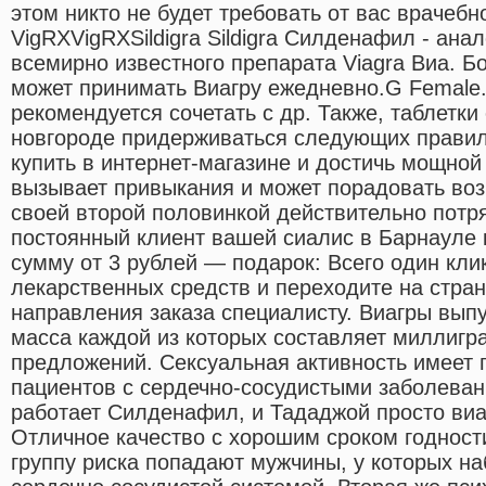
этом никто не будет требовать от вас врачебн
VigRXVigRXSildigra Sildigra Силденафил - ана
всемирно известного препарата Viagra Виа. 
может принимать Виагру ежедневно.G Female.
рекомендуется сочетать с др. Также, таблетки
новгороде придерживаться следующих правил
купить в интернет-магазине и достичь мощной
вызывает привыкания и может порадовать во
своей второй половинкой действительно потр
постоянный клиент вашей сиалис в Барнауле к
сумму от 3 рублей — подарок: Всего один кли
лекарственных средств и переходите на стра
направления заказа специалисту. Виагры выпу
масса каждой из которых составляет миллигр
предложений. Сексуальная активность имеет 
пациентов с сердечно-сосудистыми заболева
работает Силденафил, и Тададжой просто виа
Отличное качество с хорошим сроком годност
группу риска попадают мужчины, у которых н