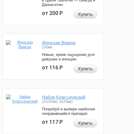
в одной таблетке — Виагра и
Дапоксетин.
от 200
Р
Купить
Женская Виагра
100мг
Новые, яркие ощущения для
девушек и женщин.
от 116
Р
Купить
Набор Классический
(2x100мг, 4x20мг)
Попробуй и выбери наиболее
понравившийся препарат.
от 117
Р
Купить