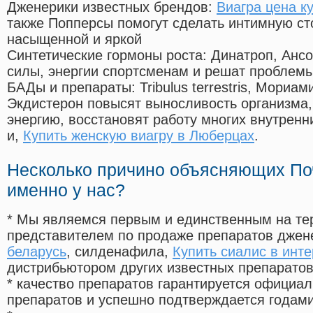
Дженерики известных брендов:
Виагра цена к
также Попперсы помогут сделать интимную с
насыщенной и яркой
Синтетические гормоны роста
: Динатроп, Анс
силы, энергии спортсменам и решат проблем
БАДы и препараты:
Tribulus terrestris, Мориа
Экдистерон повысят выносливость организма,
энергию, восстановят работу многих внутренн
и,
Купить женскую виагру в Люберцах
.
Несколько причино объясняющих По
именно у нас?
* Мы являемся первым и единственным на те
представителем по продаже препаратов дже
беларусь
, силденафила
,
Купить сиалис в инт
дистрибьютором других известных препарато
* качество препаратов гарантируется офици
препаратов и успешно подтверждается годам