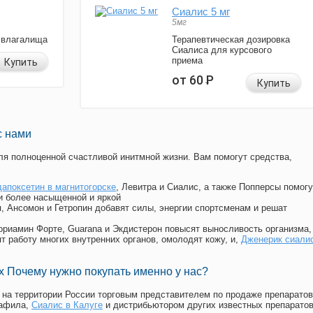
Сиалис 5 мг
5мг
 влагалища
Терапевтическая дозировка
Сиалиса для курсового
приема
Купить
от 60
Р
Купить
с нами
я полноценной счастливой инитмной жизни. Вам помогут средства,
дапоксетин в магнитогорске
, Левитра и Сиалис, а также Попперсы помогу
и более насыщенной и яркой
п, Ансомон и Гетропин добавят силы, энергии спортсменам и решат
, Мориамин Форте, Guarana и Экдистерон повысят выносливость организма,
т работу многих внутренних органов, омолодят кожу, и,
Дженерик сиали
 Почему нужно покупать именно у нас?
на территории России торговым представителем по продаже препаратов
нафила
,
Сиалис в Калуге
и дистрибьютором других известных препарато