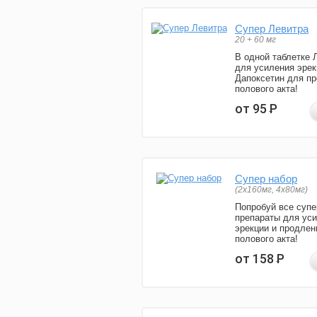
Супер Левитра
20 + 60 мг
В одной таблетке 
для усиления эрек
Дапоксетин для п
полового акта!
от 95
Р
Супер набор
(2х160мг, 4х80мг)
Попробуй все супе
препараты для ус
эрекции и продлен
полового акта!
от 158
Р