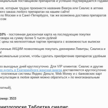
официальным поставщиком препаратов и успешно подтверждается годами
ов, которым трудно произнести название Виагра или Сиалис в аптеке
ого заказа любого препаратан на нашем сайте!
 по Москве и в Санкт-Петербурге, так же возможна доставка препаратов
ссом
 10%
- постоянная дисконтная карта на последующие покупки
товара на сумму более 5 тысяч рублей
цены на мелкооптовые партии препарата с возможностью выписки
различные АКЦИИ позволяющие покупать дженерики Левитры, Сиалиса и
!
ксимальные усилия, чтобы сделать приобретение препаратов удобным
ез выходных дней круглосуточно. Для VIP клиентов: Сиалис и другие
о купить в Екатеринбурге женская виагра
доставляются круглосуточно
 платежные системы Яндекс Деньги, Web Money и с банковских карт
консультации в любое время можно обратиться
»
по многоканальным
латный),
омер: 3533
гнитогорске Таблетка сиалис