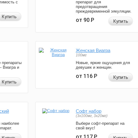
тимость с
препарат для
предотвращения
преждевременной эякуляции.
Купить
от 90
Р
Купить
Женская Виагра
100мг
 препараты
Новые, яркие ощущения для
— Виагра и
девушек и женщин.
от 116
Р
Купить
Купить
ский
Софт набор
(3x100мг, 3x20мг)
и наиболее
Выбери софт-препарат на
парат.
свой вкус!
от 117
Р