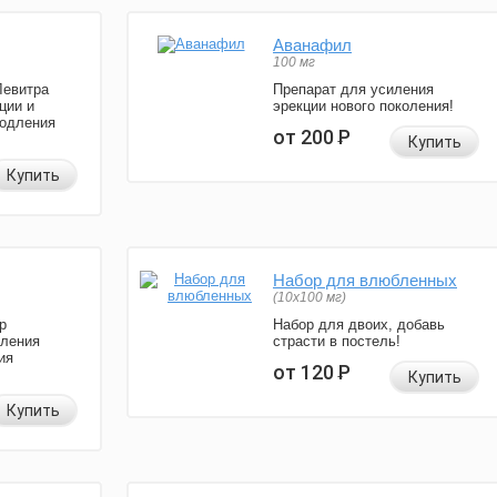
Аванафил
100 мг
Левитра
Препарат для усиления
ции и
эрекции нового поколения!
родления
от 200
Р
Купить
Купить
Набор для влюбленных
(10х100 мг)
р
Набор для двоих, добавь
иления
страсти в постель!
ия
от 120
Р
Купить
Купить