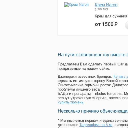
Крем Naron
(100 мг)
Крем для сужения
от 1500
Р
На пути к совершенству вместе 
Предлагаем Вам сделать первый шаг дл
придагаемые на нашем сайте:
Дженерики известных брендов:
Купить 
сделать интимную сторону Вашей жизн
Синтетические гормоны роста
: Динатро
проблемы лишнего веса
БАДы и препараты:
Tribulus terrestris
вернут утраченную энергию, восстановя
купить тюмень
.
Несколько причино объясняющих
* Мы являемся первым и единственным 
дженериков
Тадалафил по 5 мг
, силде