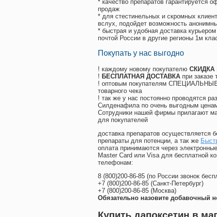
* качество препаратов гарантируется 
продаж
* для стестинельных и скромных клиент
вслух, подойдет возможность анонимны
* быстрая и удобная доставка курьером
почтой России в другие регионы 1м кла
Покупать у нас выгодно
! каждому новому покупателю
СКИДКА
!
БЕСПЛАТНАЯ ДОСТАВКА
при заказе 
! оптовым покупателям СПЕЦИАЛЬНЫЕ 
товарного чека
! так же у нас постоянно проводятся 
Силденафила по очень выгодным ценам
Cотрудники нашей фирмы прилагают ма
для покупателей
доставка препаратов осуществляется б
препараты для потенции, а так же
Быстр
оплата принимаются через электронные
Master Card или Visa для бесплатной 
телефонам:
8
(800
)200-86-85
(
по России звонок бесп
+7
(800
)200-86-85
(
Санкт-Петербург)
+7
(800
)200-86-85
(
Москва)
Обязательно назовите добавочный н
Купить дапоксетин в ма