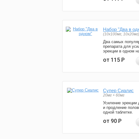
Набор "Два в од
(10x100мг, 10x20мг
Два самых популя
препарата для уси
эрекции в одном н
от 115
Р
Супер Сиалис
20мг + 60мг
Усиление эрекции 
и продление полов
одной таблетке.
от 90
Р