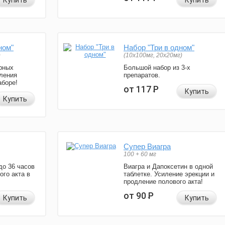
Купить
Купить
ном"
Набор "Три в одном"
)
(10x100мг, 20x20мг)
рных
Большой набор из 3-х
ления
препаратов.
аборе!
от 117
Р
Купить
Купить
Супер Виагра
100 + 60 мг
до 36 часов
Виагра и Дапоксетин в одной
ого акта в
таблетке. Усиление эрекции и
продление полового акта!
от 90
Р
Купить
Купить