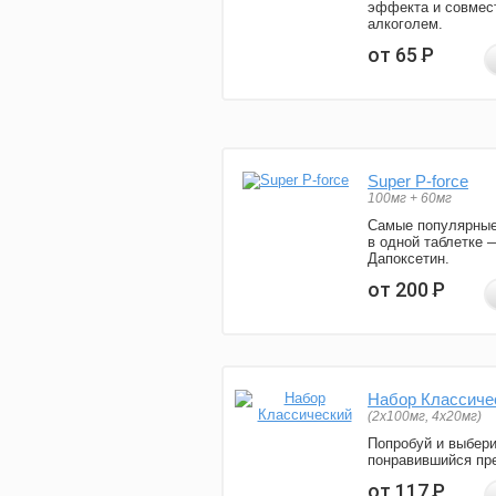
эффекта и совмес
алкоголем.
от 65
Р
Super P-force
100мг + 60мг
Самые популярные
в одной таблетке 
Дапоксетин.
от 200
Р
Набор Классиче
(2x100мг, 4x20мг)
Попробуй и выбер
понравившийся пре
от 117
Р