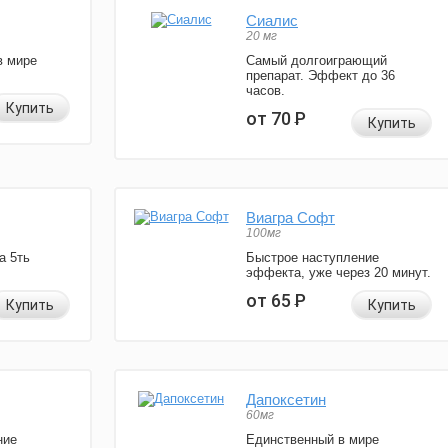
Сиалис
20 мг
в мире
Самый долгоиграющий
препарат. Эффект до 36
часов.
Купить
от 70
Р
Купить
Виагра Софт
100мг
а 5ть
Быстрое наступление
эффекта, уже через 20 минут.
от 65
Р
Купить
Купить
Дапоксетин
60мг
ние
Единственный в мире