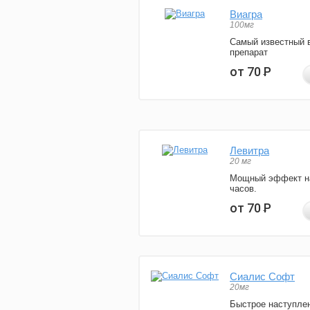
Виагра
100мг
Самый известный 
препарат
от 70
Р
Левитра
20 мг
Мощный эффект н
часов.
от 70
Р
Сиалис Софт
20мг
Быстрое наступле