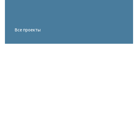
Все проекты
Реконструкция освещения главного корта
МИРОВОГО ТУРА FIVB по пляжному
волейболу