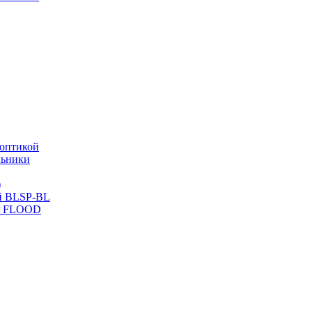
оптикой
льники
)
й BLSP-BL
P FLOOD