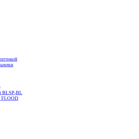
оптикой
льники
)
й BLSP-BL
P FLOOD