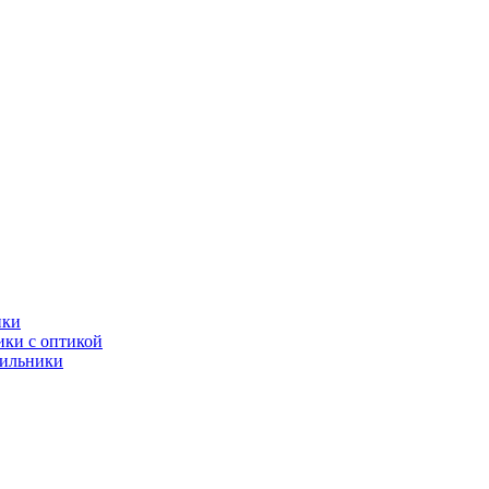
ики
ки с оптикой
тильники