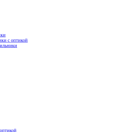
ики
ки с оптикой
тильники
оптикой