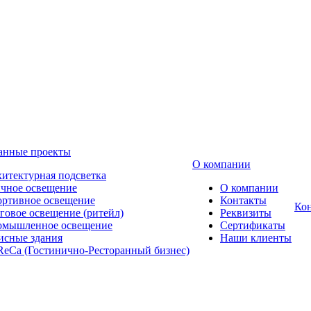
анные проекты
О компании
итектурная подсветка
чное освещение
О компании
ртивное освещение
Контакты
Ко
говое освещение (ритейл)
Реквизиты
омышленное освещение
Сертификаты
сные здания
Наши клиенты
eCa (Гостинично-Ресторанный бизнес)