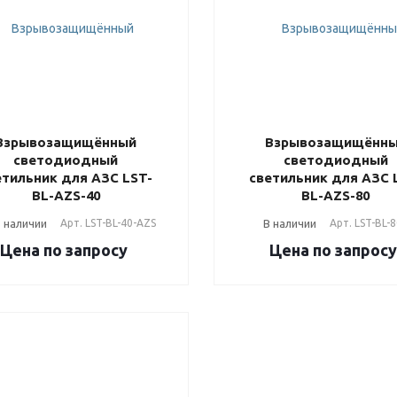
Взрывозащищённый
Взрывозащищённ
светодиодный
светодиодный
етильник для АЗС LST-
светильник для АЗС 
BL-AZS-40
BL-AZS-80
 наличии
Арт.
LST-BL-40-AZS
В наличии
Арт.
LST-BL-
Цена по зап
р
осу
Цена по зап
р
ос