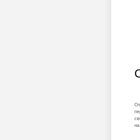
Os
пе
св
на