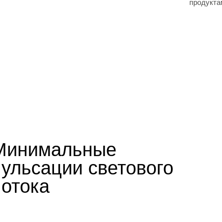
продукта
Минимальные
пульсации светового
потока