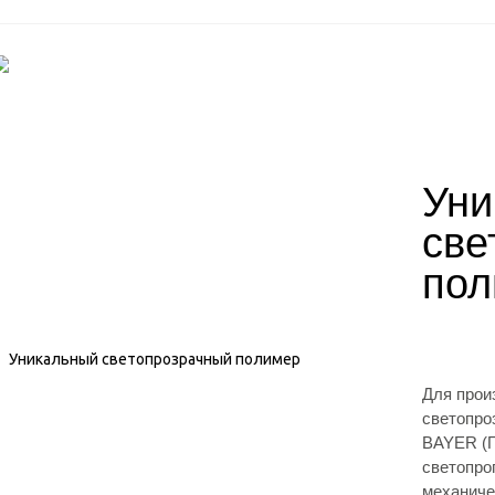
Уни
све
пол
Для прои
светопро
BAYER (Г
светопро
механиче