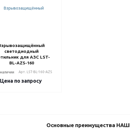
Взрывозащищённый
светодиодный
етильник для АЗС LST-
BL-AZS-160
 наличии
Арт.
LST-BL-160-AZS
Цена по зап
р
осу
Основные преимущества НАШ