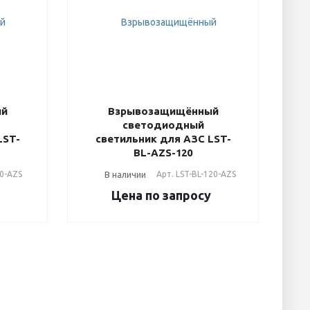
ый
Взрывозащищённый
светодиодный
LST-
светильник для АЗС LST-
BL-AZS-120
80-AZS
В наличии
Арт.
LST-BL-120-AZS
у
Цена по зап
р
осу