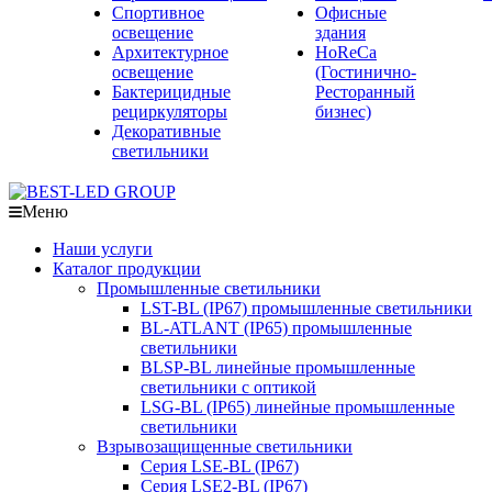
Спортивное
Офисные
освещение
здания
Архитектурное
HoReCa
освещение
(Гостинично-
Бактерицидные
Ресторанный
рециркуляторы
бизнес)
Декоративные
светильники
Меню
Наши услуги
Каталог продукции
Промышленные светильники
LST-BL (IP67) промышленные светильники
BL-ATLANT (IP65) промышленные
светильники
BLSP-BL линейные промышленные
светильники с оптикой
LSG-BL (IP65) линейные промышленные
светильники
Взрывозащищенные светильники
Серия LSE-BL (IP67)
Серия LSE2-BL (IP67)