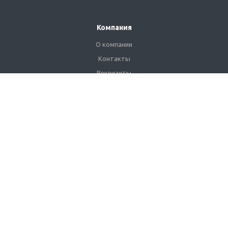
Компания
О компании
Контакты
Реквизиты
Сертификаты
Наши клиенты
Каталог
Промышленные светильники
Взрывозащищенные светильники
Сетильники для АЗС
Уличные светильники
Линейные светильники
Светильники ЖКХ