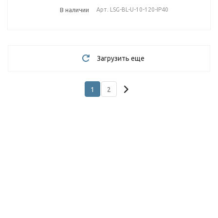
В наличии
Арт.
LSG-BL-U-10-120-IP40
Загрузить еще
1
2