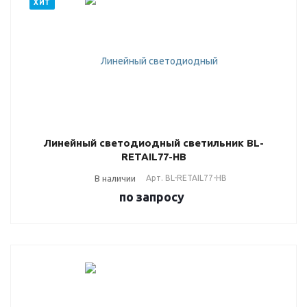
ХИТ
Линейный светодиодный светильник BL-
RETAIL77-HB
В наличии
Арт.
BL-RETAIL77-HB
по зап
р
осу