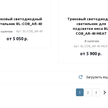
ековый светодиодный
Трековый светодио
етильник BL-COB_AR-40
светильник для
подсветки мяса BL
 наличии
Арт.
BL-COB_AR-40
COB_AR-40 MEAT
от 5 050
р.
В наличии
Арт.
BL-COB_AR-40 MEA
от 5 900
р.
Загрузить ещ
1
2
3