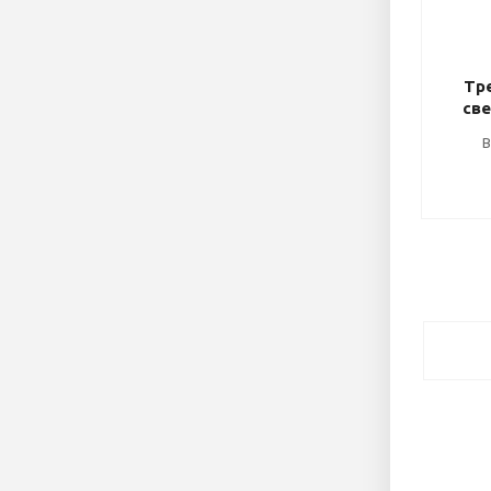
Тр
св
В