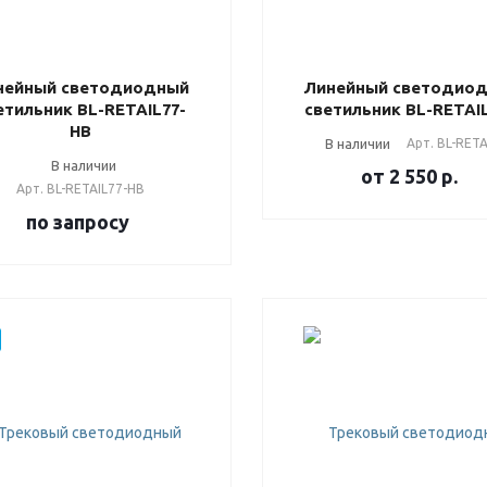
нейный светодиодный
Линейный светодио
етильник BL-RETAIL77-
светильник BL-RETAI
HB
В наличии
Арт.
BL-RETA
В наличии
от 2 550
р.
Арт.
BL-RETAIL77-HB
по зап
р
осу