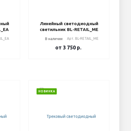
дный
Линейный светодиодный
L_EA
светильник BL-RETAIL_ME
IL_EA
В наличии
Арт.
BL-RETAIL_ME
от 3 750
р.
НОВИНКА