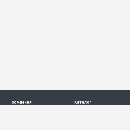
Компания
Каталог
О компании
Промышленные светильники
Контакты
Взрывозащищенные
светильники
Реквизиты