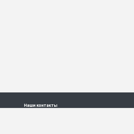
Наши контакты
+7 (495) 790-61-11
Пн. – Пт.: с 9:00 до 18:00