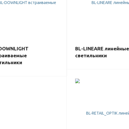
DOWNLIGHT
BL-LINEARE линейные
раиваемые
светильники
тильники