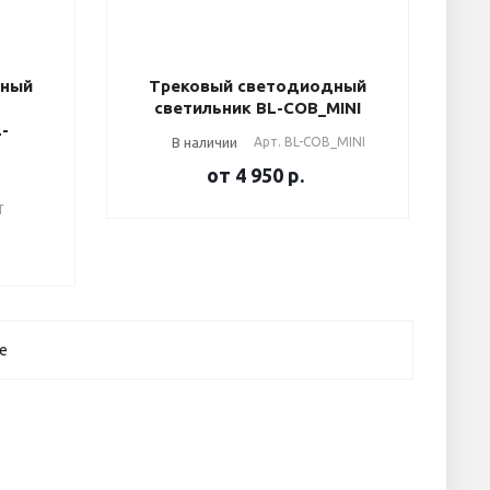
дный
Трековый светодиодный
светильник BL-COB_MINI
-
В наличии
Арт.
BL-COB_MINI
от 4 950
р.
T
е