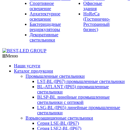
Спортивное
Офисные
освещение
здания
Архитектурное
HoReCa
освещение
(Гостинично-
Бактерицидные
Ресторанный
рециркуляторы
бизнес)
Декоративные
светильники
Меню
Наши услуги
Каталог продукции
Промышленные светильники
LST-BL (IP67) промышленные светильники
BL-ATLANT (IP65) промышленные
светильники
BLSP-BL линейные промышленные
светильники с оптикой
LSG-BL (IP65) линейные промышленные
светильники
Взрывозащищенные светильники
Серия LSE-BL (IP67)
Серия LSE2-BL (IP67)