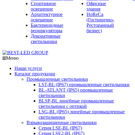
Спортивное
Офисные
освещение
здания
Архитектурное
HoReCa
освещение
(Гостинично-
Бактерицидные
Ресторанный
рециркуляторы
бизнес)
Декоративные
светильники
Меню
Наши услуги
Каталог продукции
Промышленные светильники
LST-BL (IP67) промышленные светильники
BL-ATLANT (IP65) промышленные
светильники
BLSP-BL линейные промышленные
светильники с оптикой
LSG-BL (IP65) линейные промышленные
светильники
Взрывозащищенные светильники
Серия LSE-BL (IP67)
Серия LSE2-BL (IP67)