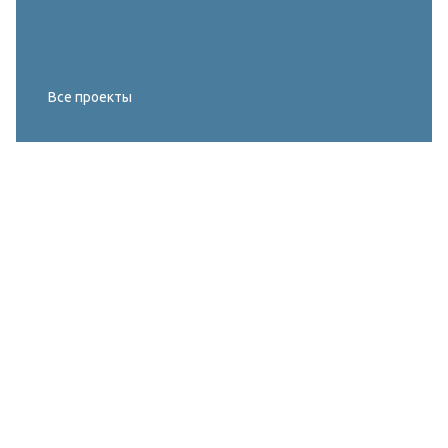
Все проекты
Реконструкция освещения главного корта
МИРОВОГО ТУРА FIVB по пляжному
волейболу