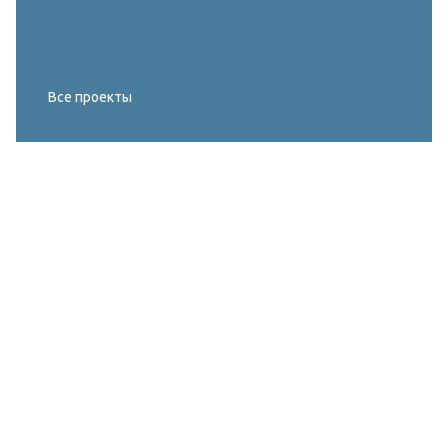
Все проекты
Реконструкция освещения главного корта
МИРОВОГО ТУРА FIVB по пляжному
волейболу