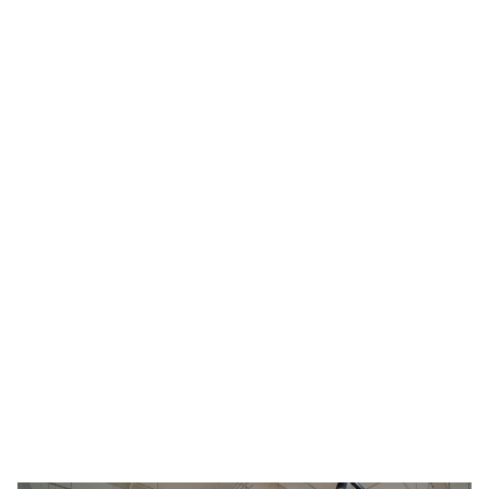
Реконструкция уличного освещения
Гипермаркетов Федеральной сети "ЛЕНТА"
Реконструкция освещения спорткомплекса
"Крылатское"