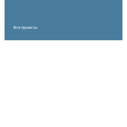
Все проекты
Реконструкция освещения главного корта
МИРОВОГО ТУРА FIVB по пляжному
волейболу