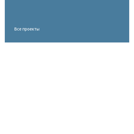
Все проекты
Реконструкция освещения главного корта
МИРОВОГО ТУРА FIVB по пляжному
волейболу