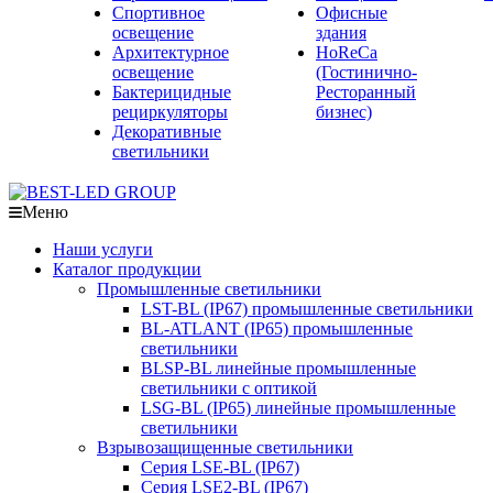
Спортивное
Офисные
освещение
здания
Архитектурное
HoReCa
освещение
(Гостинично-
Бактерицидные
Ресторанный
рециркуляторы
бизнес)
Декоративные
светильники
Меню
Наши услуги
Каталог продукции
Промышленные светильники
LST-BL (IP67) промышленные светильники
BL-ATLANT (IP65) промышленные
светильники
BLSP-BL линейные промышленные
светильники с оптикой
LSG-BL (IP65) линейные промышленные
светильники
Взрывозащищенные светильники
Серия LSE-BL (IP67)
Серия LSE2-BL (IP67)