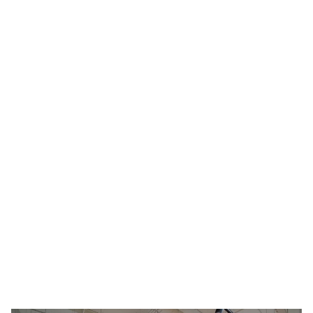
Реконструкция уличного освещения
Гипермаркетов Федеральной сети "ЛЕНТА"
Реконструкция освещения спорткомплекса
"Крылатское"