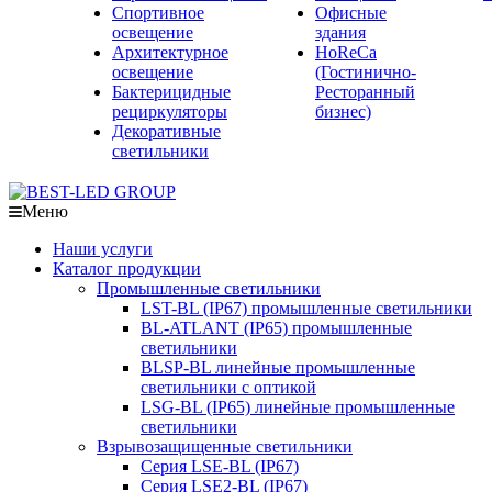
Спортивное
Офисные
освещение
здания
Архитектурное
HoReCa
освещение
(Гостинично-
Бактерицидные
Ресторанный
рециркуляторы
бизнес)
Декоративные
светильники
Меню
Наши услуги
Каталог продукции
Промышленные светильники
LST-BL (IP67) промышленные светильники
BL-ATLANT (IP65) промышленные
светильники
BLSP-BL линейные промышленные
светильники с оптикой
LSG-BL (IP65) линейные промышленные
светильники
Взрывозащищенные светильники
Серия LSE-BL (IP67)
Серия LSE2-BL (IP67)