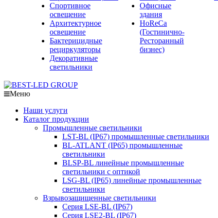
Спортивное
Офисные
освещение
здания
Архитектурное
HoReCa
освещение
(Гостинично-
Бактерицидные
Ресторанный
рециркуляторы
бизнес)
Декоративные
светильники
Меню
Наши услуги
Каталог продукции
Промышленные светильники
LST-BL (IP67) промышленные светильники
BL-ATLANT (IP65) промышленные
светильники
BLSP-BL линейные промышленные
светильники с оптикой
LSG-BL (IP65) линейные промышленные
светильники
Взрывозащищенные светильники
Серия LSE-BL (IP67)
Серия LSE2-BL (IP67)