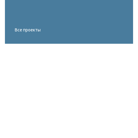
Все проекты
Реконструкция освещения главного корта
МИРОВОГО ТУРА FIVB по пляжному
волейболу