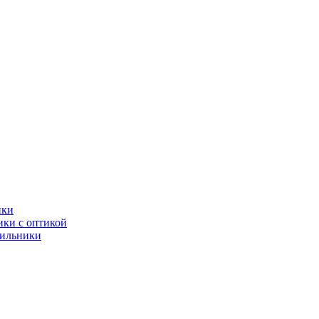
ики
ки с оптикой
тильники