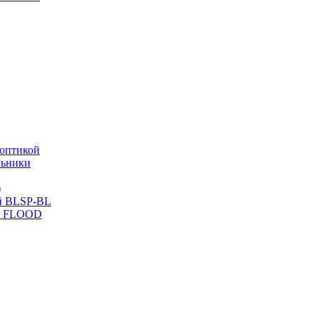
оптикой
льники
)
й BLSP-BL
P FLOOD