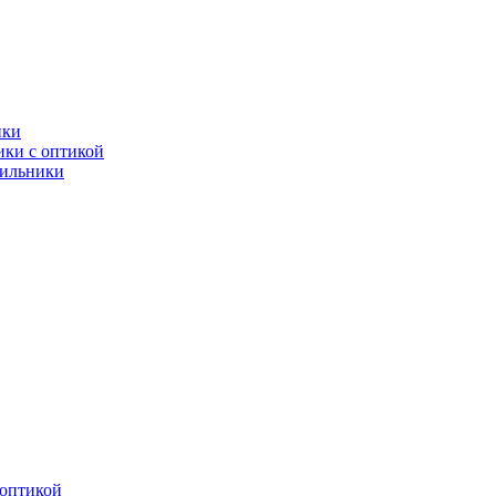
ики
ки с оптикой
тильники
оптикой