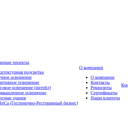
анные проекты
О компании
итектурная подсветка
чное освещение
О компании
ртивное освещение
Контакты
Ко
говое освещение (ритейл)
Реквизиты
омышленное освещение
Сертификаты
сные здания
Наши клиенты
eCa (Гостинично-Ресторанный бизнес)