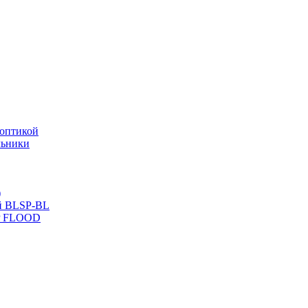
оптикой
льники
)
й BLSP-BL
P FLOOD