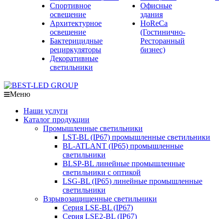
Спортивное
Офисные
освещение
здания
Архитектурное
HoReCa
освещение
(Гостинично-
Бактерицидные
Ресторанный
рециркуляторы
бизнес)
Декоративные
светильники
Меню
Наши услуги
Каталог продукции
Промышленные светильники
LST-BL (IP67) промышленные светильники
BL-ATLANT (IP65) промышленные
светильники
BLSP-BL линейные промышленные
светильники с оптикой
LSG-BL (IP65) линейные промышленные
светильники
Взрывозащищенные светильники
Серия LSE-BL (IP67)
Серия LSE2-BL (IP67)