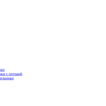
ики
ки с оптикой
тильники