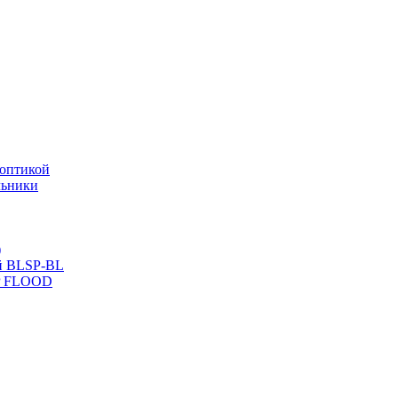
оптикой
льники
)
й BLSP-BL
P FLOOD