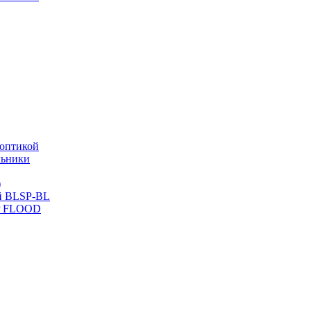
оптикой
льники
)
й BLSP-BL
P FLOOD