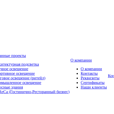
анные проекты
О компании
итектурная подсветка
чное освещение
О компании
ртивное освещение
Контакты
Ко
говое освещение (ритейл)
Реквизиты
омышленное освещение
Сертификаты
сные здания
Наши клиенты
eCa (Гостинично-Ресторанный бизнес)