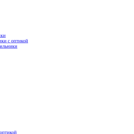
ики
ки с оптикой
тильники
оптикой